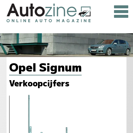
Opel Signum
Verkoopcijfers
99
66
65