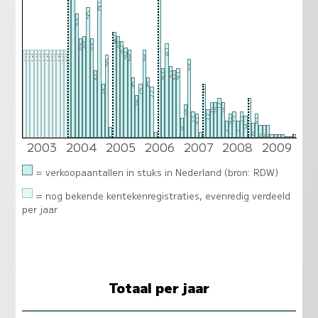
60
56
53
46
44
44
43
43
42
41
37
37
37
37
37
37
37
37
37
37
37
37
39
38
38
36
34
31
30
30
29
29
26
26
23
23
23
22
18
17
17
15
15
15
14
12
11
11
11
10
10
10
9
8
7
7
6
5
5
5
4
2003
2004
2005
2006
2007
2008
2009
2
2
1
1
1
1
1
0
0
= verkoopaantallen in stuks in Nederland (bron: RDW)
= nog bekende kentekenregistraties, evenredig verdeeld
per jaar
Totaal per jaar