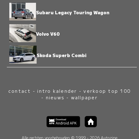
Subaru Legacy Touring Wagon
Volvo V60
Skoda Superb Combi
contact
-
intro kalender
-
verkoop top 100
-
nieuws
-
wallpaper
Alle rechten voorbehouden © 1999 - 2026 Autozine