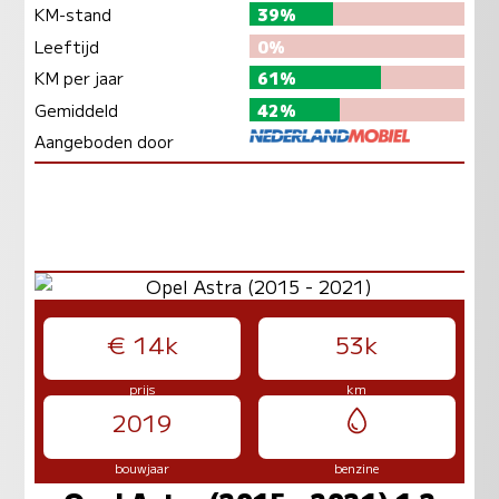
KM-stand
39%
Leeftijd
0%
KM per jaar
61%
Gemiddeld
42%
Aangeboden door
€ 14k
53k
prijs
km
2019
bouwjaar
benzine