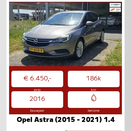
€ 6.450,-
186k
prijs
km
2016
bouwjaar
benzine
Opel Astra (2015 - 2021) 1.4