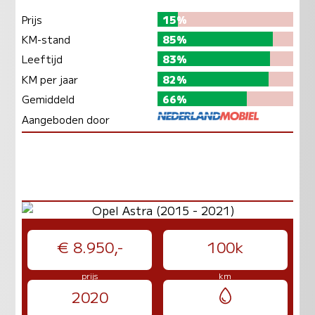
Prijs
15%
KM-stand
85%
Leeftijd
83%
KM per jaar
82%
Gemiddeld
66%
Aangeboden door
€ 8.950,-
100k
prijs
km
2020