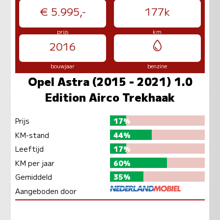
€ 5.995,-
177k
prijs
km
2016
bouwjaar
benzine
Opel Astra (2015 - 2021) 1.0
Edition Airco Trekhaak
Prijs
17%
KM-stand
44%
Leeftijd
17%
KM per jaar
60%
Gemiddeld
35%
Aangeboden door