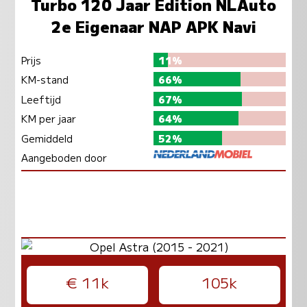
Turbo 120 Jaar Edition NLAuto
2e Eigenaar NAP APK Navi
Prijs
11%
KM-stand
66%
Leeftijd
67%
KM per jaar
64%
Gemiddeld
52%
Aangeboden door
€ 11k
105k