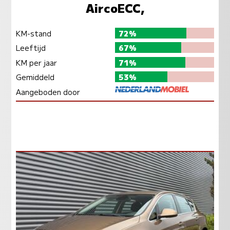
AircoECC,
KM-stand
72%
Leeftijd
67%
KM per jaar
71%
Gemiddeld
53%
Aangeboden door