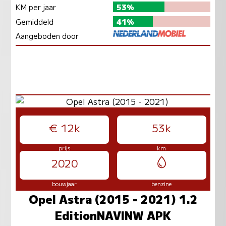
KM per jaar
53%
Gemiddeld
41%
Aangeboden door
€ 12k
53k
prijs
km
2020
bouwjaar
benzine
Opel Astra (2015 - 2021) 1.2
EditionNAVINW APK