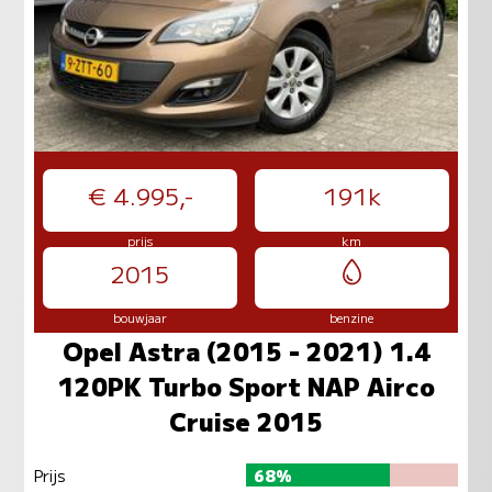
€ 4.995,-
191k
prijs
km
2015
bouwjaar
benzine
Opel Astra (2015 - 2021) 1.4
120PK Turbo Sport NAP Airco
Cruise 2015
Prijs
68%