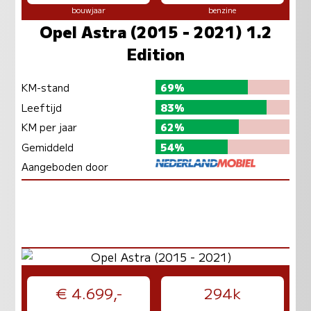
bouwjaar
benzine
Opel Astra (2015 - 2021) 1.2
Edition
KM-stand
69%
Leeftijd
83%
KM per jaar
62%
Gemiddeld
54%
Aangeboden door
€ 4.699,-
294k