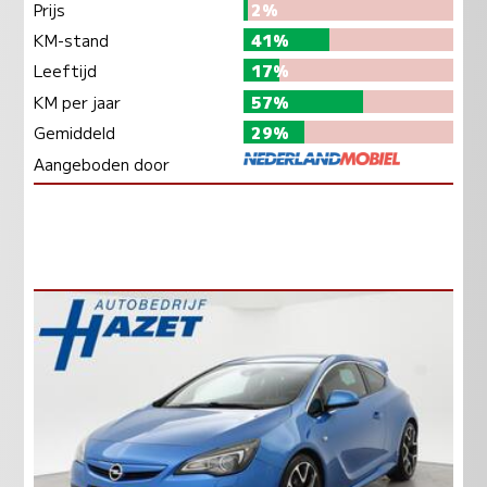
Prijs
2%
KM-stand
41%
Leeftijd
17%
KM per jaar
57%
Gemiddeld
29%
Aangeboden door