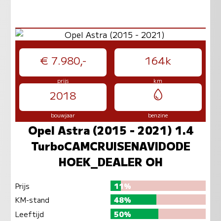
€ 7.980,-
164k
prijs
km
2018
bouwjaar
benzine
Opel Astra (2015 - 2021) 1.4
TurboCAMCRUISENAVIDODE
HOEK_DEALER OH
Prijs
11%
KM-stand
48%
Leeftijd
50%