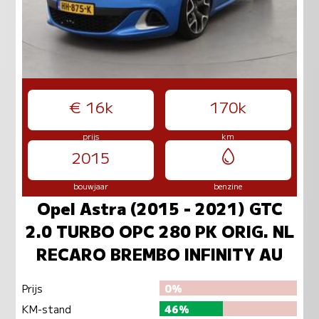
€ 16k
170k
prijs
km
2015
bouwjaar
benzine
Opel Astra (2015 - 2021) GTC
2.0 TURBO OPC 280 PK ORIG. NL
RECARO BREMBO INFINITY AU
Prijs
0%
KM-stand
46%