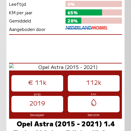
Leeftijd
0%
KM per jaar
65%
Gemiddeld
28%
Aangeboden door
€ 11k
112k
prijs
km
2019
bouwjaar
benzine
Opel Astra (2015 - 2021) 1.4