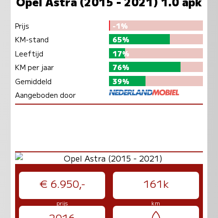
Opel Astra (2015 - 2021) 1.0 apk
Prijs
-1%
KM-stand
65%
Leeftijd
17%
KM per jaar
76%
Gemiddeld
39%
Aangeboden door
€ 6.950,-
161k
prijs
km
2016