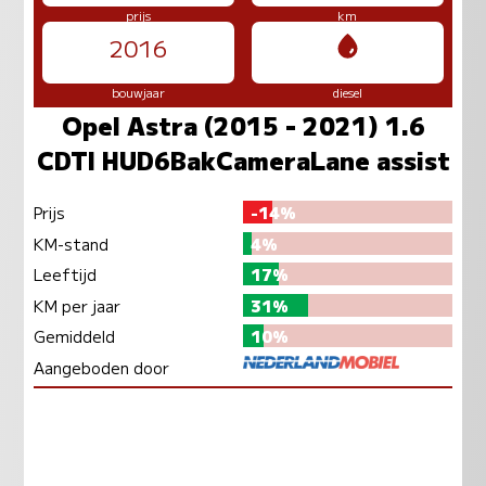
prijs
km
2016
bouwjaar
diesel
Opel Astra (2015 - 2021) 1.6
CDTI HUD6BakCameraLane assist
Prijs
-14%
KM-stand
4%
Leeftijd
17%
KM per jaar
31%
Gemiddeld
10%
Aangeboden door