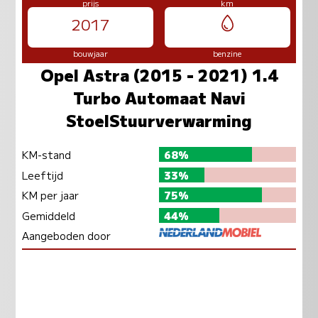
prijs
km
2017
bouwjaar
benzine
Opel Astra (2015 - 2021) 1.4
Turbo Automaat Navi
StoelStuurverwarming
KM-stand
68%
Leeftijd
33%
KM per jaar
75%
Gemiddeld
44%
Aangeboden door