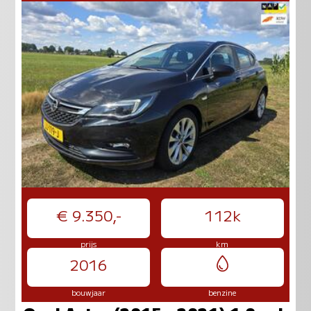
€ 9.350,-
112k
prijs
km
2016
bouwjaar
benzine