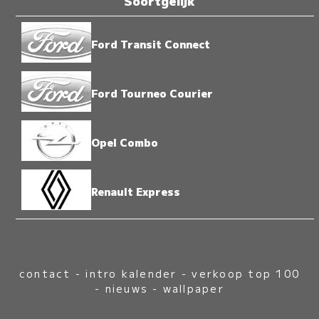
Soortgelijk
Ford Transit Connect
Ford Tourneo Courier
Opel Combo
Renault Express
contact
-
intro kalender
-
verkoop top 100
-
nieuws
-
wallpaper