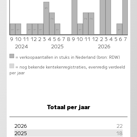
3
2
2
2
1
1
1
1
1
1
1
1
9
10
11
12
2
3
4
5
6
7
8
9
10
11
12
2
3
4
5
6
7
0
0
0
0
0
2024
2025
2026
= verkoopaantallen in stuks in Nederland (bron: RDW)
= nog bekende kentekenregistraties, evenredig verdeeld
per jaar
Totaal per jaar
2026
22
2025
18