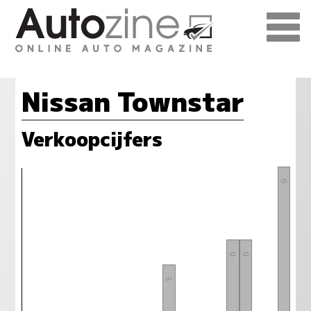
Nissan Townstar
Verkoopcijfers
9
6
6
5