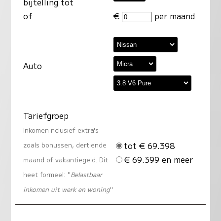
bijtelling tot
of
€
per maand
Auto
Tariefgroep
Inkomen nclusief extra's
tot € 69.398
zoals bonussen, dertiende
€ 69.399 en meer
maand of vakantiegeld. Dit
heet formeel: "
Belastbaar
inkomen uit werk en woning
"