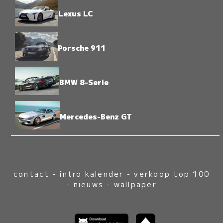
Lexus LC
Porsche 911
BMW 8-Serie
Mercedes-Benz GT
contact
-
intro kalender
-
verkoop top 100
-
nieuws
-
wallpaper