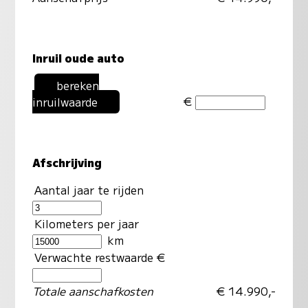
Inruil oude auto
bereken
€
inruilwaarde
Afschrijving
Aantal jaar te rijden
Kilometers per jaar
km
Verwachte restwaarde €
Totale aanschafkosten
€ 14.990,-