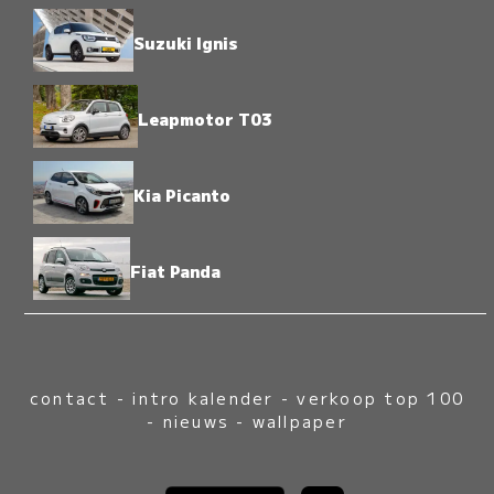
Suzuki Ignis
Leapmotor T03
Kia Picanto
Fiat Panda
contact
-
intro kalender
-
verkoop top 100
-
nieuws
-
wallpaper