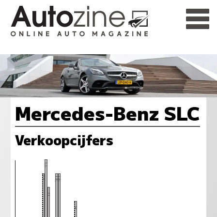
Mercedes-Benz SLC
Verkoopcijfers
11
10
10
10
9
8