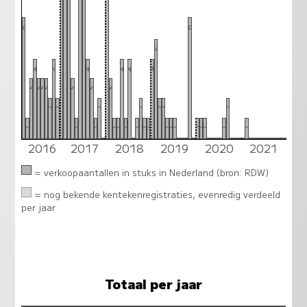
6
6
5
4
4
4
4
4
4
3
3
3
3
3
3
3
2
2
2
2
2
2
2
1
1
1
1
1
1
1
1
1
1
1
1
1
1
1
1
1
2016
2017
2018
2019
2020
2021
0
0
0
0
0
0
0
0
0
0
0
0
0
0
0
0
0
0
0
0
0
0
0
0
= verkoopaantallen in stuks in Nederland (bron: RDW)
= nog bekende kentekenregistraties, evenredig verdeeld
per jaar
Totaal per jaar