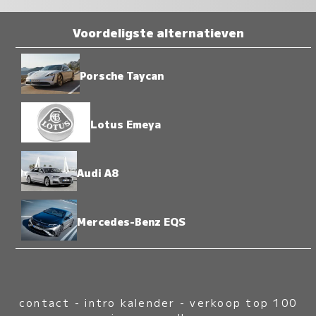
Voordeligste alternatieven
Porsche Taycan
Lotus Emeya
Audi A8
Mercedes-Benz EQS
contact
-
intro kalender
-
verkoop top 100