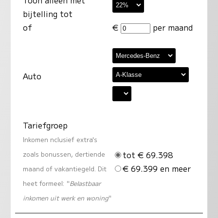
bijtelling tot
of
€
per maand
Auto
Tariefgroep
Inkomen nclusief extra's
tot € 69.398
zoals bonussen, dertiende
€ 69.399 en meer
maand of vakantiegeld. Dit
heet formeel: "
Belastbaar
inkomen uit werk en woning
"