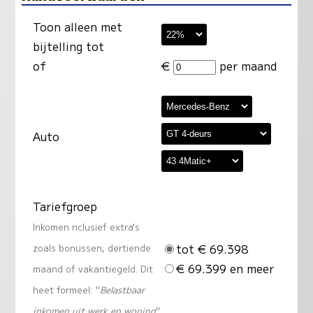
Toon alleen met
bijtelling tot
of
€
per maand
Auto
Tariefgroep
Inkomen nclusief extra's
tot € 69.398
zoals bonussen, dertiende
€ 69.399 en meer
maand of vakantiegeld. Dit
heet formeel: "
Belastbaar
inkomen uit werk en woning
"