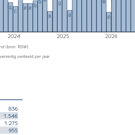
97
96
92
87
81
78
78
71
60
56
55
2024
2025
2026
and (bron: RDW)
enredig verdeeld per jaar
836
1.546
1.275
955