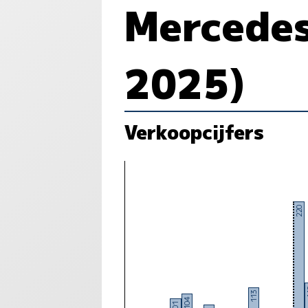
Mercedes
2025)
Verkoopcijfers
220
1
113
104
101