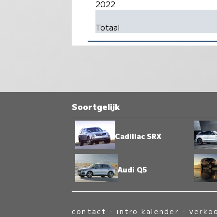
2022
Totaal
Soortgelijk
Cadillac SRX
Audi Q5
contact
-
intro kalender
-
verko