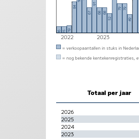
91
84
79
79
67
68
68
52
49
19
16
15
2022
2023
= verkoopaantallen in stuks in Nederl
= nog bekende kentekenregistraties, ev
Totaal per jaar
2026
2025
2024
2023