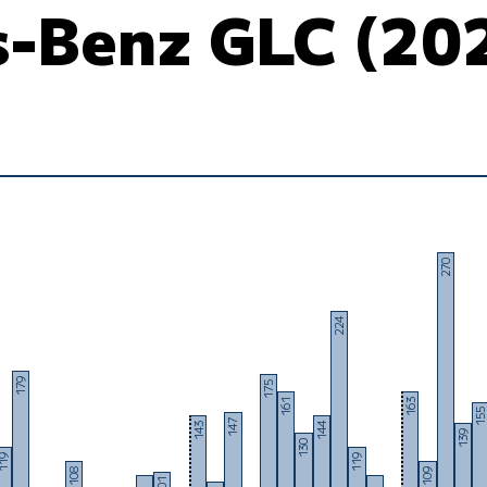
-Benz GLC (202
270
224
179
175
163
161
15
147
143
144
139
130
19
119
108
109
101