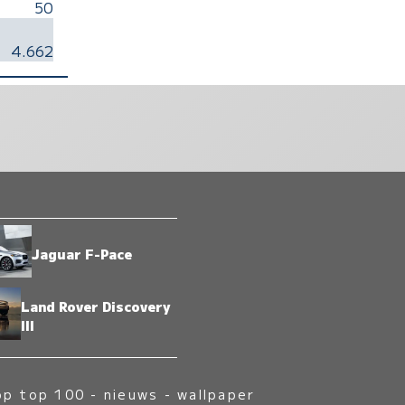
50
4.662
Jaguar F-Pace
Land Rover Discovery
III
op top 100
-
nieuws
-
wallpaper