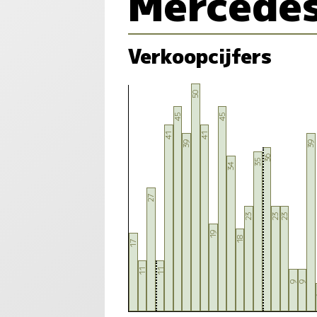
Mercede
Verkoopcijfers
50
45
45
41
41
39
39
36
35
34
27
23
23
23
19
18
17
11
11
9
9