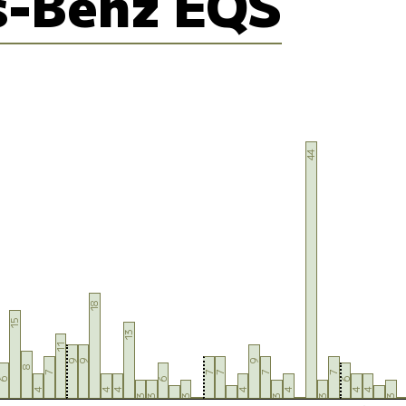
s-Benz EQS
44
18
15
13
11
9
9
9
8
7
7
7
7
7
6
6
6
4
4
4
4
4
4
4
3
3
3
3
3
3
2
2
2