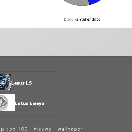
bron:
kentekendata
Lexus LS
Lotus Emeya
op top 100
-
nieuws
-
wallpaper