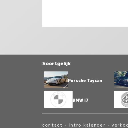
Soortgelijk
Porsche Taycan
BMW i7
contact
-
intro kalender
-
verko