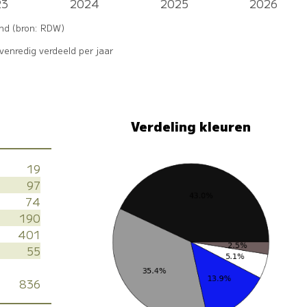
23
2024
2025
2026
0
0
and (bron: RDW)
enredig verdeeld per jaar
Verdeling kleuren
19
97
74
190
401
55
836