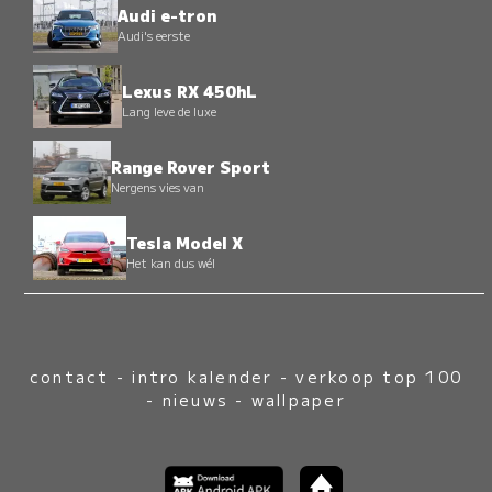
Audi e-tron
Audi's eerste
Lexus RX 450hL
Lang leve de luxe
Range Rover Sport
Nergens vies van
Tesla Model X
Het kan dus wél
contact
-
intro kalender
-
verkoop top 100
-
nieuws
-
wallpaper