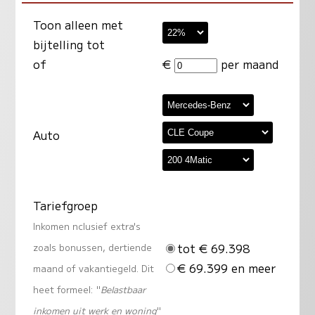
Toon alleen met
bijtelling tot
of
€
per maand
Auto
Tariefgroep
Inkomen nclusief extra's
tot € 69.398
zoals bonussen, dertiende
€ 69.399 en meer
maand of vakantiegeld. Dit
heet formeel: "
Belastbaar
inkomen uit werk en woning
"