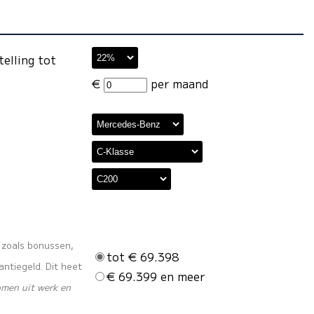
telling tot
€
per maand
s zoals bonussen,
tot € 69.398
ntiegeld. Dit heet
€ 69.399 en meer
omen uit werk en