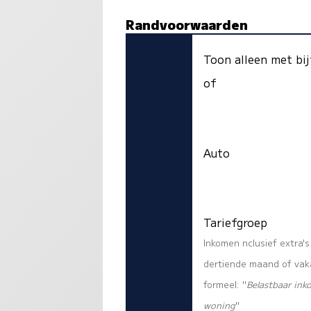
Randvoorwaarden
Toon alleen met bij
of
Auto
Tariefgroep
Inkomen nclusief extra'
dertiende maand of vaka
formeel: "
Belastbaar ink
woning
"