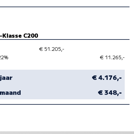
C-Klasse C200
€ 51.205,-
 22%
€ 11.265,-
 jaar
€ 4.176,-
r maand
€ 348,-