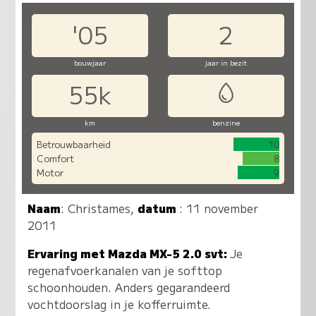
'05
2
bouwjaar
jaar in bezit
55k
km
benzine
Betrouwbaarheid
10
Comfort
8
Motor
9
Naam
:
Christames
,
datum
: 11 november
2011
Ervaring met Mazda MX-5 2.0 svt:
Je
regenafvoerkanalen van je softtop
schoonhouden. Anders gegarandeerd
vochtdoorslag in je kofferruimte.