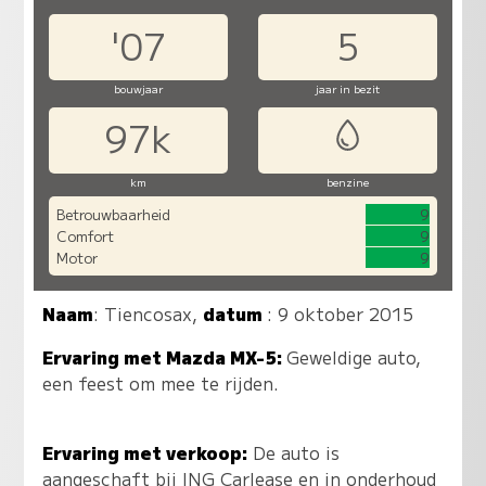
'07
5
bouwjaar
jaar in bezit
97k
km
benzine
Betrouwbaarheid
9
Comfort
9
Motor
9
Naam
:
Tiencosax
,
datum
: 9 oktober 2015
Ervaring met Mazda MX-5:
Geweldige auto,
een feest om mee te rijden.
Ervaring met verkoop:
De auto is
aangeschaft bij ING Carlease en in onderhoud