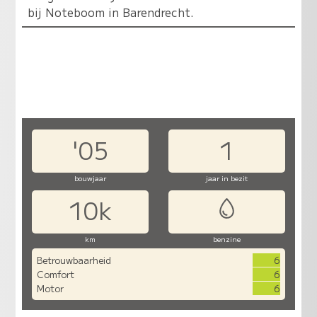
bij Noteboom in Barendrecht.
'05
1
bouwjaar
jaar in bezit
10k
km
benzine
Betrouwbaarheid
6
Comfort
6
Motor
6