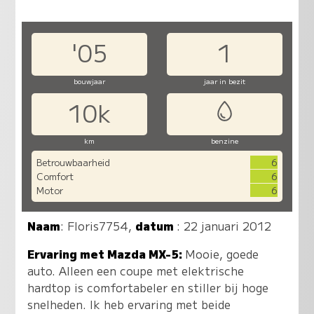
'05
1
bouwjaar
jaar in bezit
10k
km
benzine
Betrouwbaarheid
6
Comfort
6
Motor
6
Naam
:
Floris7754
,
datum
: 22 januari 2012
Ervaring met Mazda MX-5:
Mooie, goede
auto. Alleen een coupe met elektrische
hardtop is comfortabeler en stiller bij hoge
snelheden. Ik heb ervaring met beide