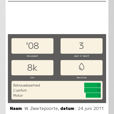
'08
3
bouwjaar
jaar in bezit
8k
km
benzine
Betrouwbaarheid
10
Comfort
10
Motor
9
Naam
:
W. Zwartepoorte
,
datum
: 24 juni 2011