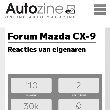
Forum Mazda CX-9
Reacties van eigenaren
'10
2
bouwjaar
jaar in bezit
30k