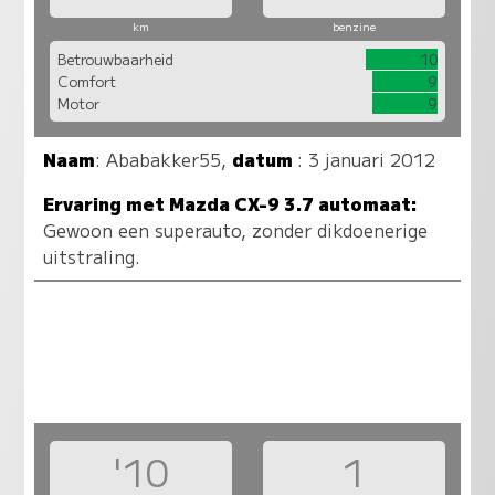
km
benzine
Betrouwbaarheid
10
Comfort
9
Motor
9
Naam
:
Ababakker55
,
datum
: 3 januari 2012
Ervaring met Mazda CX-9 3.7 automaat:
Gewoon een superauto, zonder dikdoenerige
uitstraling.
'10
1