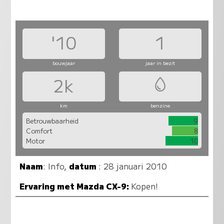
'10
1
bouwjaar
jaar in bezit
2k
km
benzine
Betrouwbaarheid
9
Comfort
8
Motor
10
Naam
:
Info
,
datum
: 28 januari 2010
Ervaring met Mazda CX-9:
Kopen!