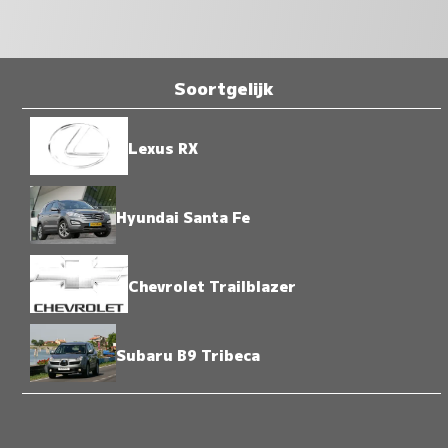
Soortgelijk
Lexus RX
Hyundai Santa Fe
Chevrolet Trailblazer
Subaru B9 Tribeca