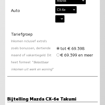
Auto
Tariefgroep
Inkomen nclusief extra's
tot € 69.398
zoals bonussen, dertiende
€ 69.399 en meer
maand of vakantiegeld. Dit
heet formeel: "
Belastbaar
inkomen uit werk en woning
"
Bijtelling Mazda CX-6e Takumi