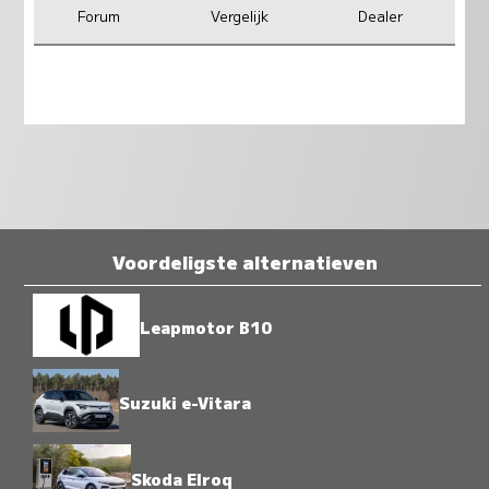
Forum
Vergelijk
Dealer
Voordeligste alternatieven
Leapmotor B10
Suzuki e-Vitara
Skoda Elroq