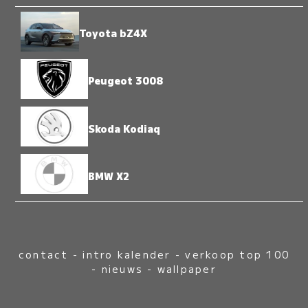
Toyota bZ4X
Peugeot 3008
Skoda Kodiaq
BMW X2
contact
-
intro kalender
-
verkoop top 100
-
nieuws
-
wallpaper