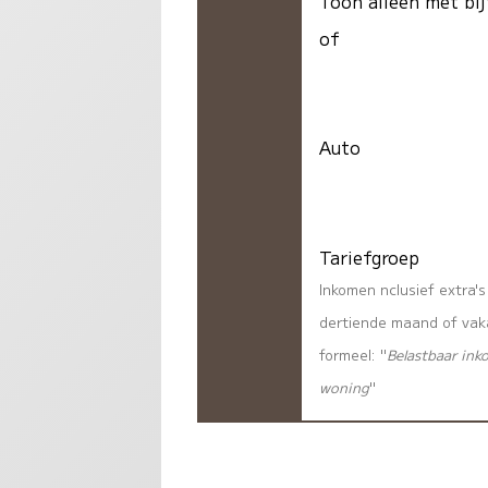
Toon alleen met bij
of
Auto
Tariefgroep
Inkomen nclusief extra'
dertiende maand of vaka
formeel: "
Belastbaar ink
woning
"