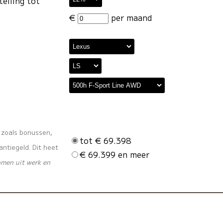
telling tot
€
per maand
s zoals bonussen,
tot € 69.398
ntiegeld. Dit heet
€ 69.399 en meer
omen uit werk en