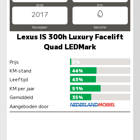
prijs
km
2017
bouwjaar
benzine
Lexus IS 300h Luxury Facelift
Quad LEDMark
Prijs
2%
KM-stand
44%
Leeftijd
43%
KM per jaar
51%
Gemiddeld
35%
Aangeboden door