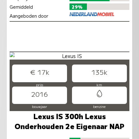
Gemiddeld
29%
Aangeboden door
€ 17k
135k
prijs
km
2016
bouwjaar
benzine
Lexus IS 300h Lexus
Onderhouden 2e Eigenaar NAP