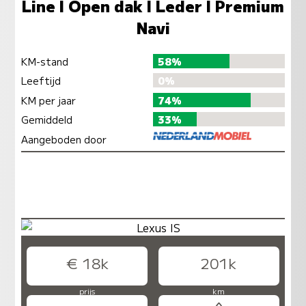
Line I Open dak I Leder I Premium
Navi
KM-stand
58%
Leeftijd
0%
KM per jaar
74%
Gemiddeld
33%
Aangeboden door
€ 18k
201k
prijs
km