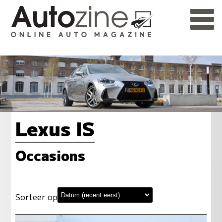
Lexus IS
Occasions
Sorteer op