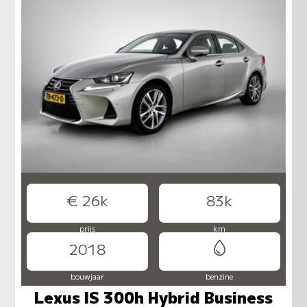
€ 26k
83k
prijs
km
2018
bouwjaar
benzine
Lexus IS 300h Hybrid Business