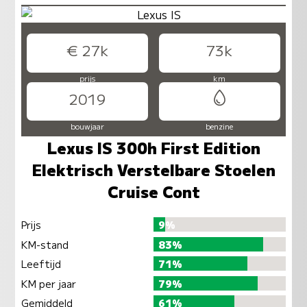
€ 27k
73k
prijs
km
2019
bouwjaar
benzine
Lexus IS 300h First Edition
Elektrisch Verstelbare Stoelen
Cruise Cont
Prijs
9%
KM-stand
83%
Leeftijd
71%
KM per jaar
79%
Gemiddeld
61%