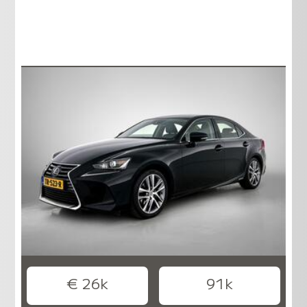
€ 26k
91k