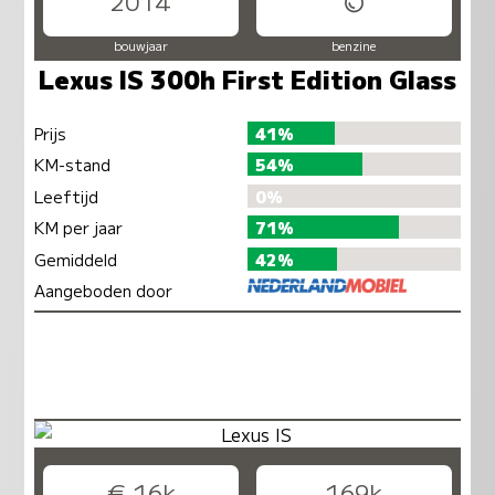
2014
bouwjaar
benzine
Lexus IS 300h First Edition Glass
Prijs
41%
KM-stand
54%
Leeftijd
0%
KM per jaar
71%
Gemiddeld
42%
Aangeboden door
€ 16k
169k