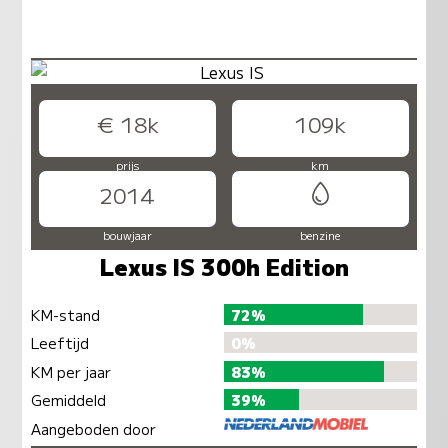
€ 18k
109k
prijs
km
2014
bouwjaar
benzine
Lexus IS 300h Edition
KM-stand
72%
Leeftijd
0%
KM per jaar
83%
Gemiddeld
39%
Aangeboden door