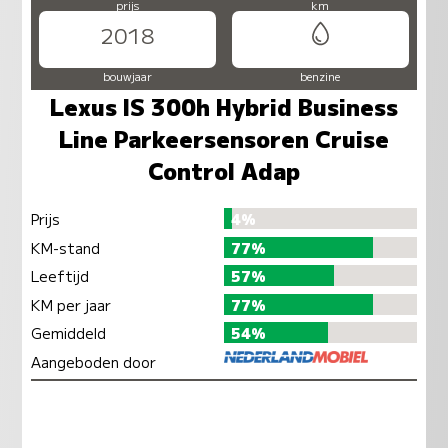
prijs
km
2018
bouwjaar
benzine
Lexus IS 300h Hybrid Business
Line Parkeersensoren Cruise
Control Adap
Prijs
4%
KM-stand
77%
Leeftijd
57%
KM per jaar
77%
Gemiddeld
54%
Aangeboden door