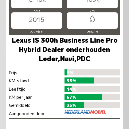
prijs
km
2015
bouwjaar
benzine
Lexus IS 300h Business Line Pro
Hybrid Dealer onderhouden
Leder,Navi,PDC
Prijs
5%
KM-stand
53%
Leeftijd
14%
KM per jaar
67%
Gemiddeld
35%
Aangeboden door