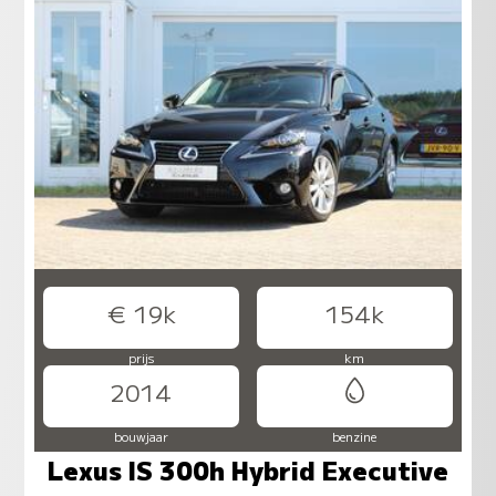
€ 19k
154k
prijs
km
2014
bouwjaar
benzine
Lexus IS 300h Hybrid Executive