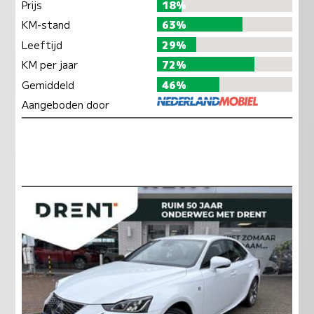
Prijs
18%
KM-stand
63%
Leeftijd
29%
KM per jaar
72%
Gemiddeld
46%
Aangeboden door