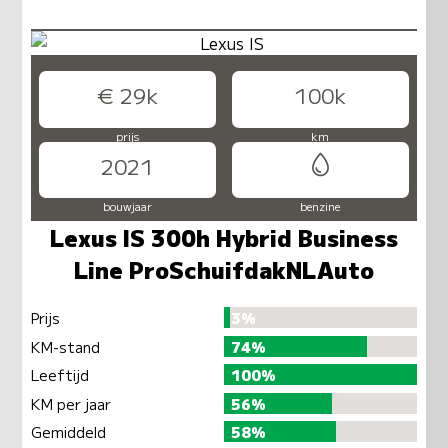
€ 29k
100k
prijs
km
2021
bouwjaar
benzine
Lexus IS 300h Hybrid Business
Line ProSchuifdakNLAuto
Prijs
3%
KM-stand
74%
Leeftijd
100%
KM per jaar
56%
Gemiddeld
58%