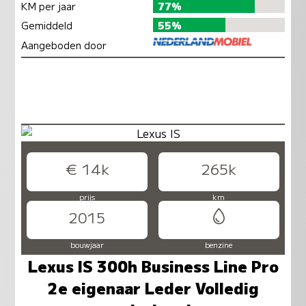
KM per jaar
77%
Gemiddeld
55%
Aangeboden door
€ 14k
265k
prijs
km
2015
bouwjaar
benzine
Lexus IS 300h Business Line Pro
2e eigenaar Leder Volledig