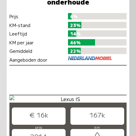
onderhoude
Prijs
6%
KM-stand
23%
Leeftijd
14%
KM per jaar
46%
Gemiddeld
22%
Aangeboden door
€ 16k
167k
prijs
km