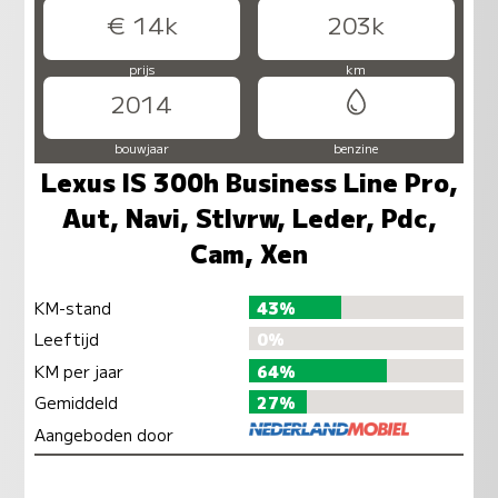
€ 14k
203k
prijs
km
2014
bouwjaar
benzine
Lexus IS 300h Business Line Pro,
Aut, Navi, Stlvrw, Leder, Pdc,
Cam, Xen
KM-stand
43%
Leeftijd
0%
KM per jaar
64%
Gemiddeld
27%
Aangeboden door