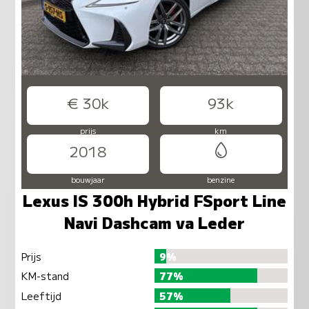
€ 30k
93k
prijs
km
2018
bouwjaar
benzine
Lexus IS 300h Hybrid FSport Line
Navi Dashcam va Leder
Prijs
9%
KM-stand
77%
Leeftijd
57%