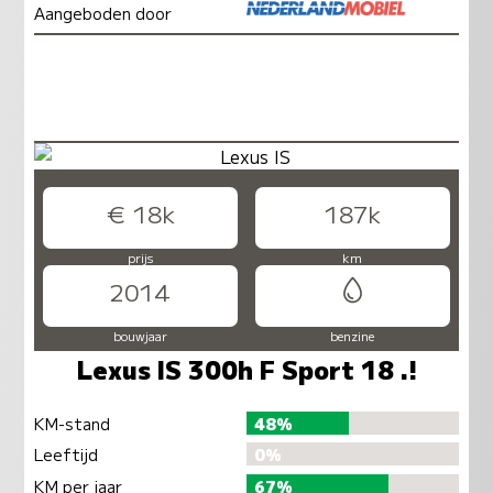
Aangeboden door
€ 18k
187k
prijs
km
2014
bouwjaar
benzine
Lexus IS 300h F Sport 18 .!
KM-stand
48%
Leeftijd
0%
KM per jaar
67%