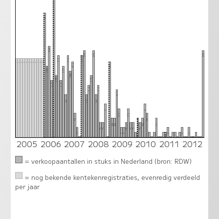
26
19
18
18
18
17
17
17
17
17
17
17
17
17
17
17
17
17
17
17
16
16
15
15
14
13
13
12
12
11
11
10
9
9
9
7
7
6
6
5
5
4
4
4
4
4
3
3
3
3
3
3
2
2
2
2
2
2
1
1
1
1
1
1
1
1
1
2005
2006
2007
2008
2009
2010
2011
2012
0
0
0
0
0
0
0
0
0
0
0
0
0
= verkoopaantallen in stuks in Nederland (bron: RDW)
= nog bekende kentekenregistraties, evenredig verdeeld
per jaar