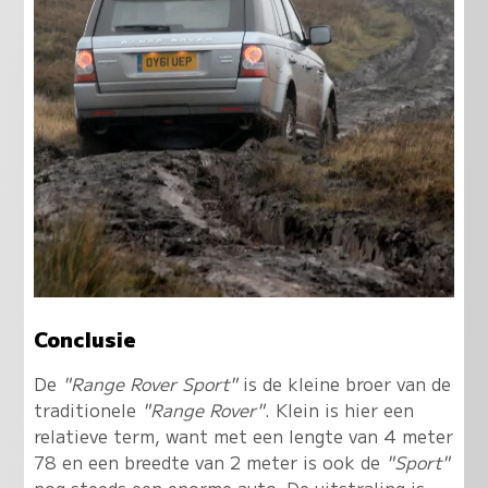
Conclusie
De
"Range Rover Sport"
is de kleine broer van de
traditionele
"Range Rover"
. Klein is hier een
relatieve term, want met een lengte van 4 meter
78 en een breedte van 2 meter is ook de
"Sport"