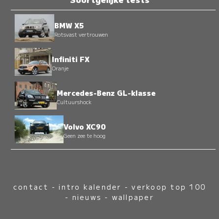
BMW X5
Rotsvast vertrouwen
Infiniti FX
Oranje
Mercedes-Benz GL-klasse
Cultuurshock
Volvo XC90
Geen zee te hoog
contact
-
intro kalender
-
verkoop top 100
-
nieuws
-
wallpaper