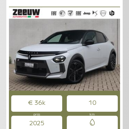
€ 36k
10
prijs
km
2025