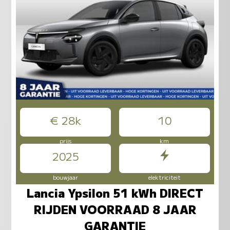
€ 28k
10
prijs
km
2025
bouwjaar
elektriciteit
Lancia Ypsilon 51 kWh DIRECT
RIJDEN VOORRAAD 8 JAAR
GARANTIE