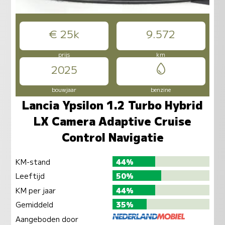
€ 25k
9.572
prijs
km
2025
bouwjaar
benzine
Lancia Ypsilon 1.2 Turbo Hybrid
LX Camera Adaptive Cruise
Control Navigatie
KM-stand
44%
Leeftijd
50%
KM per jaar
44%
Gemiddeld
35%
Aangeboden door