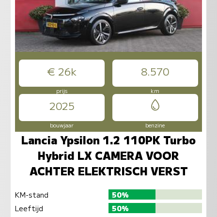
€ 26k
8.570
prijs
km
2025
bouwjaar
benzine
Lancia Ypsilon 1.2 110PK Turbo
Hybrid LX CAMERA VOOR
ACHTER ELEKTRISCH VERST
KM-stand
50%
Leeftijd
50%