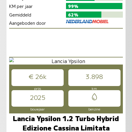
KM per jaar
99%
Gemiddeld
62%
Aangeboden door
€ 26k
3.898
prijs
km
2025
bouwjaar
benzine
Lancia Ypsilon 1.2 Turbo Hybrid
Edizione Cassina Limitata