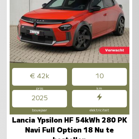
€ 42k
10
prijs
km
2025
bouwjaar
elektriciteit
Lancia Ypsilon HF 54kWh 280 PK
Navi Full Option 18 Nu te