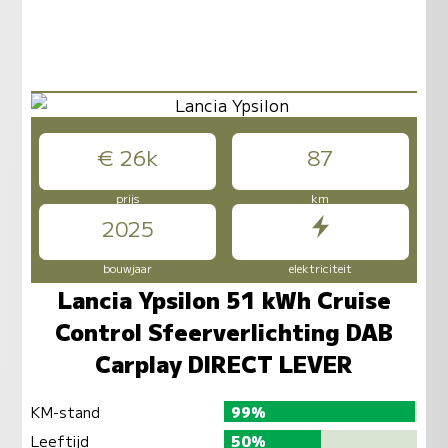
€ 26k
87
prijs
km
2025
bouwjaar
elektriciteit
Lancia Ypsilon 51 kWh Cruise
Control Sfeerverlichting DAB
Carplay DIRECT LEVER
KM-stand
99%
Leeftijd
50%