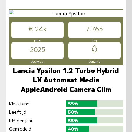
€ 24k
7.765
prijs
km
2025
bouwjaar
benzine
Lancia Ypsilon 1.2 Turbo Hybrid
LX Automaat Media
AppleAndroid Camera Clim
KM-stand
55%
Leeftijd
50%
KM per jaar
55%
Gemiddeld
40%