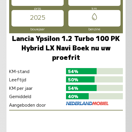
prijs
km
2025
bouwjaar
benzine
Lancia Ypsilon 1.2 Turbo 100 PK
Hybrid LX Navi Boek nu uw
proefrit
KM-stand
54%
Leeftijd
50%
KM per jaar
54%
Gemiddeld
40%
Aangeboden door