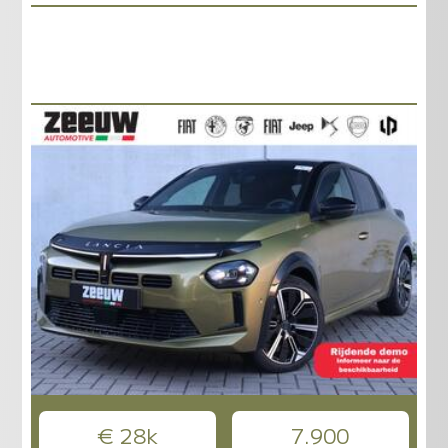
€ 28k
7.900