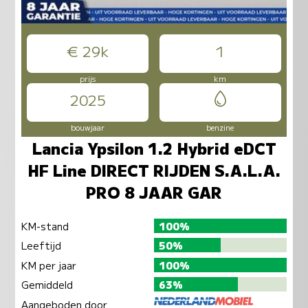
€ 29k
1
prijs
km
2025
bouwjaar
benzine
Lancia Ypsilon 1.2 Hybrid eDCT
HF Line DIRECT RIJDEN S.A.L.A.
PRO 8 JAAR GAR
KM-stand
100%
Leeftijd
50%
KM per jaar
100%
Gemiddeld
63%
Aangeboden door