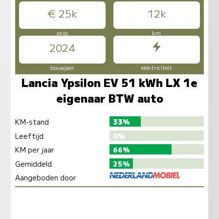
€ 25k
12k
prijs
km
2024
bouwjaar
elektriciteit
Lancia Ypsilon EV 51 kWh LX 1e
eigenaar BTW auto
KM-stand
33%
Leeftijd
0%
KM per jaar
66%
Gemiddeld
25%
Aangeboden door