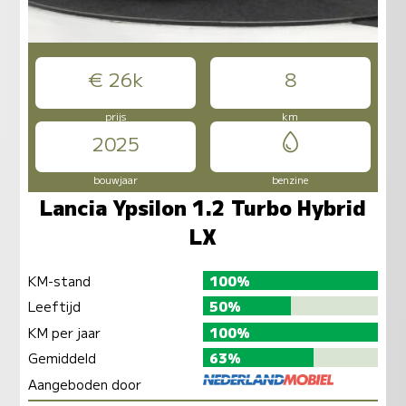
€ 26k
8
prijs
km
2025
bouwjaar
benzine
Lancia Ypsilon 1.2 Turbo Hybrid
LX
KM-stand
100%
Leeftijd
50%
KM per jaar
100%
Gemiddeld
63%
Aangeboden door