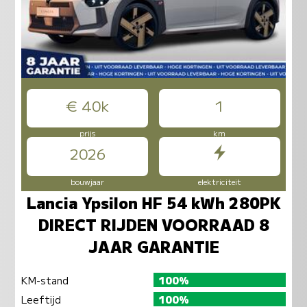
€ 40k
1
prijs
km
2026
bouwjaar
elektriciteit
Lancia Ypsilon HF 54 kWh 280PK
DIRECT RIJDEN VOORRAAD 8
JAAR GARANTIE
KM-stand
100%
Leeftijd
100%