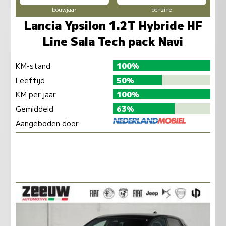
bouwjaar
benzine
Lancia Ypsilon 1.2T Hybride HF
Line Sala Tech pack Navi
KM-stand
100%
Leeftijd
50%
KM per jaar
100%
Gemiddeld
63%
Aangeboden door