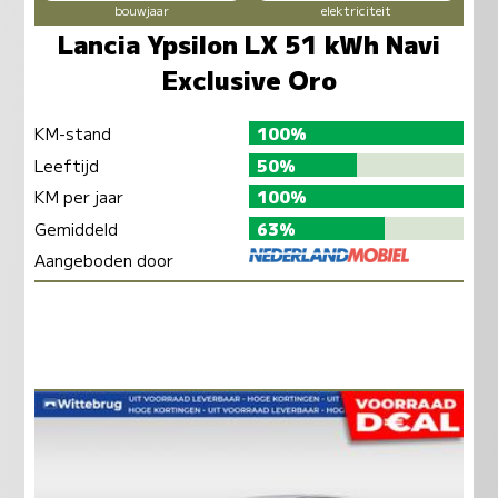
bouwjaar
elektriciteit
Lancia Ypsilon LX 51 kWh Navi
Exclusive Oro
KM-stand
100%
Leeftijd
50%
KM per jaar
100%
Gemiddeld
63%
Aangeboden door