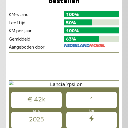
bestellen
KM-stand
100%
Leeftijd
50%
KM per jaar
100%
Gemiddeld
63%
Aangeboden door
€ 42k
1
prijs
km
2025