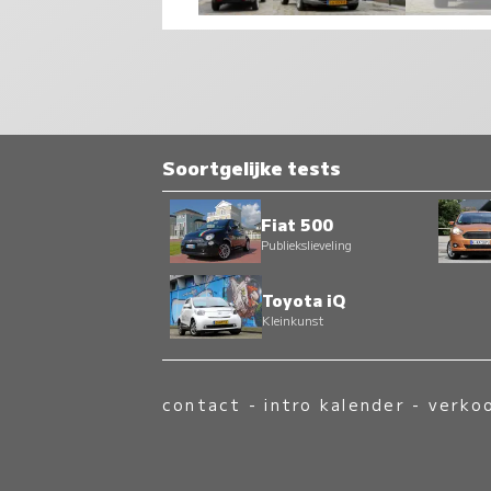
Soortgelijke tests
Fiat 500
Publiekslieveling
Toyota iQ
Kleinkunst
contact
-
intro kalender
-
verko