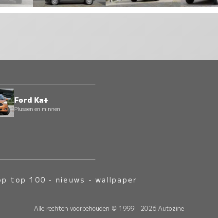
Ford Ka+
Plussen en minnen
op top 100
-
nieuws
-
wallpaper
Alle rechten voorbehouden © 1999 - 2026 Autozine