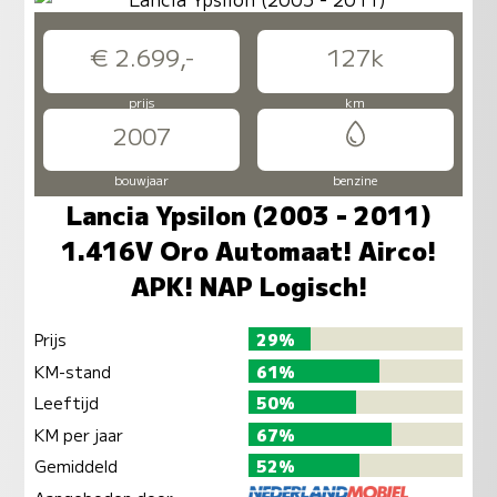
€ 2.699,-
127k
prijs
km
2007
bouwjaar
benzine
Lancia Ypsilon (2003 - 2011)
1.416V Oro Automaat! Airco!
APK! NAP Logisch!
Prijs
29%
KM-stand
61%
Leeftijd
50%
KM per jaar
67%
Gemiddeld
52%