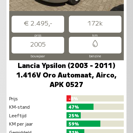
€ 2.495,-
172k
prijs
km
2005
bouwjaar
benzine
Lancia Ypsilon (2003 - 2011)
1.416V Oro Automaat, Airco,
APK 0527
Prijs
-8%
KM-stand
47%
Leeftijd
25%
KM per jaar
59%
Gemiddeld
31%