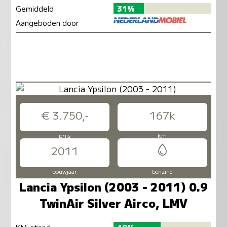
Gemiddeld
31%
Aangeboden door
€ 3.750,-
167k
prijs
km
2011
bouwjaar
benzine
Lancia Ypsilon (2003 - 2011) 0.9
TwinAir Silver Airco, LMV