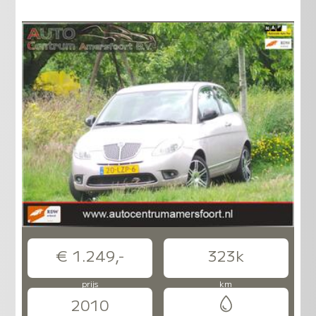
€ 1.249,-
323k
prijs
km
2010