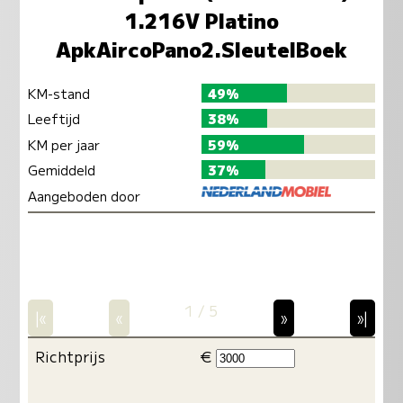
1.216V Platino
ApkAircoPano2.SleutelBoek
KM-stand
49%
Leeftijd
38%
KM per jaar
59%
Gemiddeld
37%
Aangeboden door
1 / 5
|«
«
»
»|
Richtprijs
€