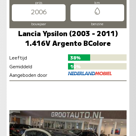
prijs
km
2006
bouwjaar
benzine
Lancia Ypsilon (2003 - 2011)
1.416V Argento BColore
Leeftijd
38%
Gemiddeld
10%
Aangeboden door