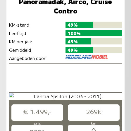
Panoramadak, Airco, Cruise
Contro
KM-stand
49%
Leeftijd
100%
KM per jaar
45%
Gemiddeld
49%
Aangeboden door
€ 1.499,-
269k
prijs
km