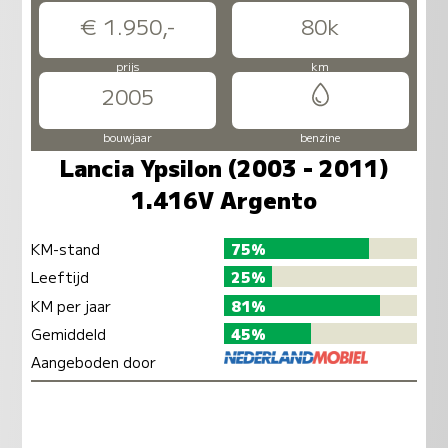
€ 1.950,-
80k
prijs
km
2005
bouwjaar
benzine
Lancia Ypsilon (2003 - 2011)
1.416V Argento
KM-stand
75%
Leeftijd
25%
KM per jaar
81%
Gemiddeld
45%
Aangeboden door