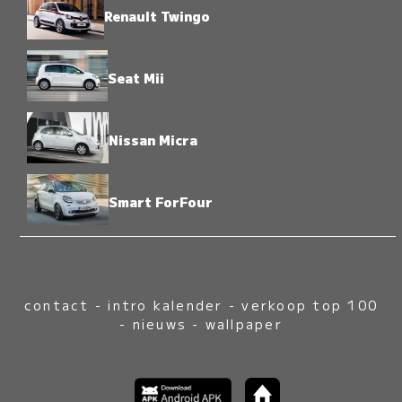
Renault Twingo
Seat Mii
Nissan Micra
Smart ForFour
contact
-
intro kalender
-
verkoop top 100
-
nieuws
-
wallpaper