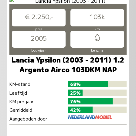
€ 2.250,-
103k
prijs
km
2005
bouwjaar
benzine
Lancia Ypsilon (2003 - 2011) 1.2
Argento Airco 103DKM NAP
KM-stand
68%
Leeftijd
25%
KM per jaar
76%
Gemiddeld
42%
Aangeboden door