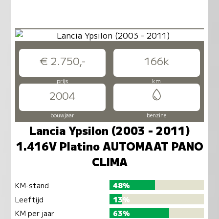
€ 2.750,-
166k
prijs
km
2004
bouwjaar
benzine
Lancia Ypsilon (2003 - 2011)
1.416V Platino AUTOMAAT PANO
CLIMA
KM-stand
48%
Leeftijd
13%
KM per jaar
63%