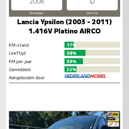
2006
bouwjaar
benzine
Lancia Ypsilon (2003 - 2011)
1.416V Platino AIRCO
KM-stand
17%
Leeftijd
38%
KM per jaar
33%
Gemiddeld
22%
Aangeboden door