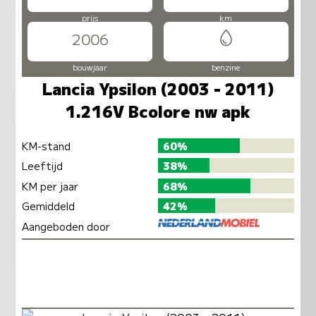
prijs
km
2006
bouwjaar
benzine
Lancia Ypsilon (2003 - 2011)
1.216V Bcolore nw apk
KM-stand
60%
Leeftijd
38%
KM per jaar
68%
Gemiddeld
42%
Aangeboden door