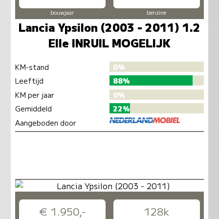
bouwjaar
benzine
Lancia Ypsilon (2003 - 2011) 1.2
Elle INRUIL MOGELIJK
KM-stand
0%
Leeftijd
88%
KM per jaar
0%
Gemiddeld
22%
Aangeboden door
€ 1.950,-
128k