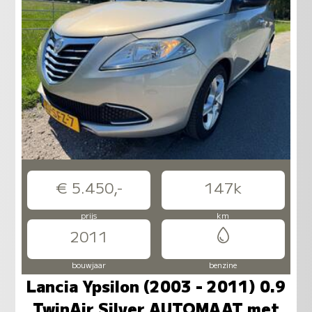
€ 5.450,-
147k
prijs
km
2011
bouwjaar
benzine
Lancia Ypsilon (2003 - 2011) 0.9
TwinAir Silver AUTOMAAT met