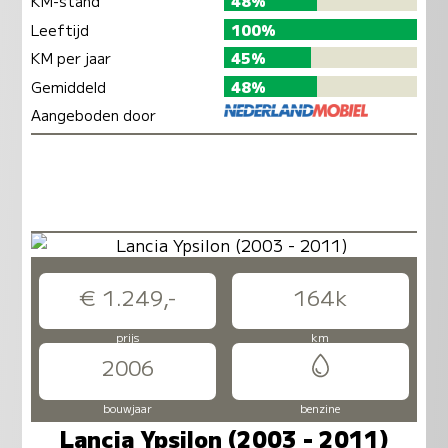
KM-stand
48%
Leeftijd
100%
KM per jaar
45%
Gemiddeld
48%
Aangeboden door
€ 1.249,-
164k
prijs
km
2006
bouwjaar
benzine
Lancia Ypsilon (2003 - 2011)