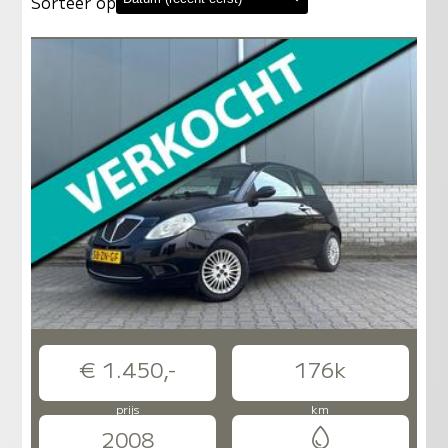
Sorteer op
€ 1.450,-
176k
prijs
km
2008