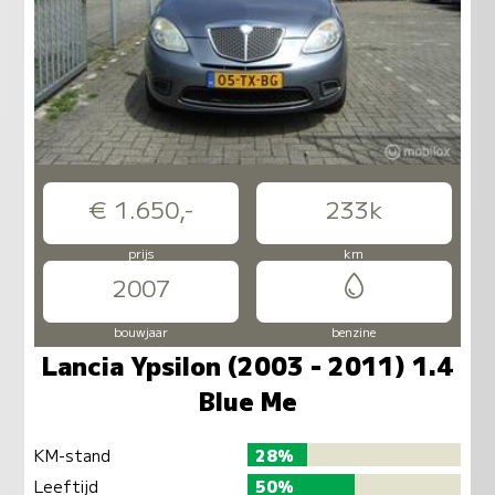
€ 1.650,-
233k
prijs
km
2007
bouwjaar
benzine
Lancia Ypsilon (2003 - 2011) 1.4
Blue Me
KM-stand
28%
Leeftijd
50%