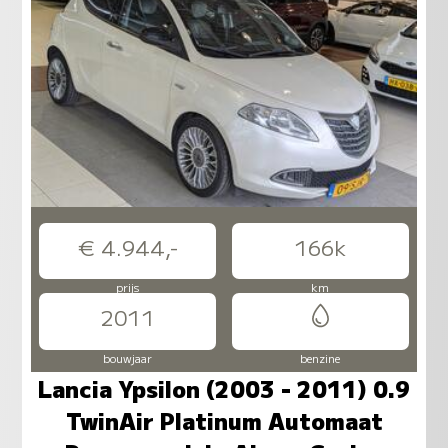
€ 4.944,-
166k
prijs
km
2011
bouwjaar
benzine
Lancia Ypsilon (2003 - 2011) 0.9
TwinAir Platinum Automaat