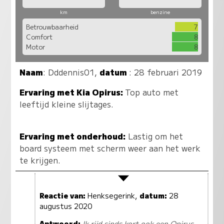
km
benzine
Betrouwbaarheid
7
Comfort
8
Motor
8
Naam
:
Dddennis01
,
datum
: 28 februari 2019
Ervaring met Kia Opirus:
Top auto met
leeftijd kleine slijtages.
Ervaring met onderhoud:
Lastig om het
board systeem met scherm weer aan het werk
te krijgen.
Reactie van:
Henksegerink,
datum:
28
augustus 2020
Antwoord:
Ik rijd sinds kort ook een Opirus.