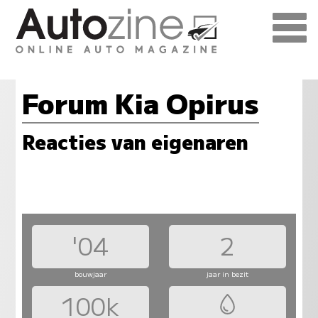
Forum Kia Opirus
Reacties van eigenaren
'04
2
bouwjaar
jaar in bezit
100k