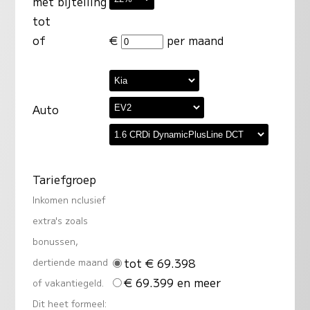
met bijtelling
tot
of
€
per maand
Auto
Tariefgroep
Inkomen nclusief
extra's zoals
bonussen,
tot € 69.398
dertiende maand
€ 69.399 en meer
of vakantiegeld.
Dit heet formeel: