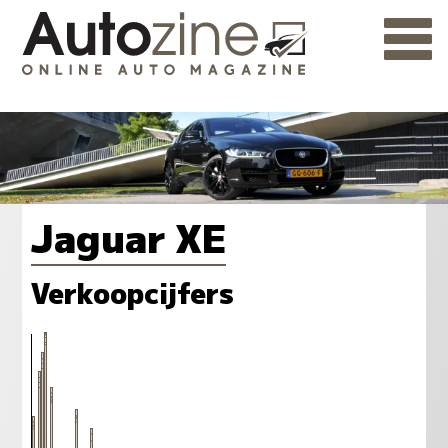
Jaguar XE
Verkoopcijfers
103
97
91
86
78
76
72