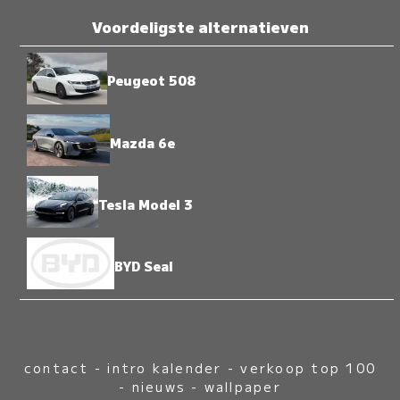
Voordeligste alternatieven
Peugeot 508
Mazda 6e
Tesla Model 3
BYD Seal
contact
-
intro kalender
-
verkoop top 100
-
nieuws
-
wallpaper