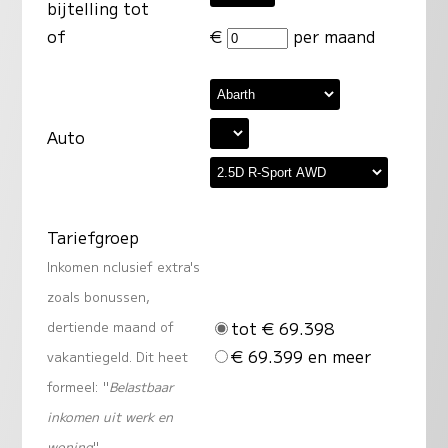
bijtelling tot
of
€
per maand
Auto
Tariefgroep
Inkomen nclusief extra's
zoals bonussen,
tot € 69.398
dertiende maand of
€ 69.399 en meer
vakantiegeld. Dit heet
formeel: "
Belastbaar
inkomen uit werk en
woning
"