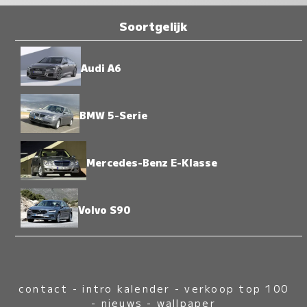
Soortgelijk
Audi A6
BMW 5-Serie
Mercedes-Benz E-Klasse
Volvo S90
contact
-
intro kalender
-
verkoop top 100
-
nieuws
-
wallpaper