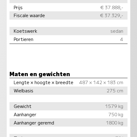
Prijs
€ 37.888,-
Fiscale waarde
€ 37.329,-
Koetswerk
sedan
Portieren
4
Maten en gewichten
Lengte × hoogte × breedte
487 × 142 × 183 cm
Wielbasis
275 cm
Gewicht
1579 kg
Aanhanger
750 kg
Aanhanger geremd
1800 kg