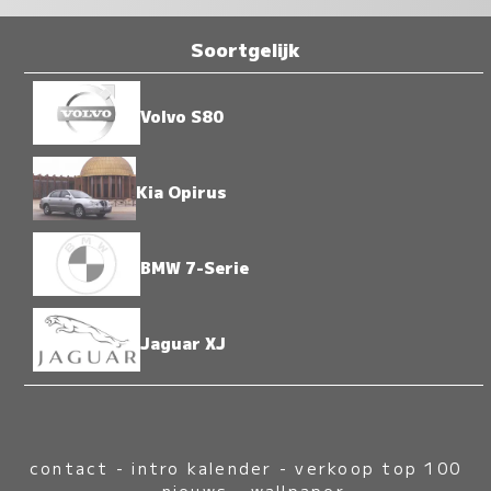
Soortgelijk
Volvo S80
Kia Opirus
BMW 7-Serie
Jaguar XJ
contact
-
intro kalender
-
verkoop top 100
-
nieuws
-
wallpaper