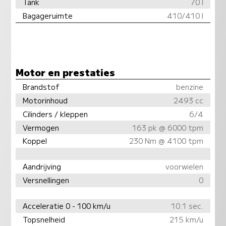
Tank
70 l
Bagageruimte
410/410 l
Motor en prestaties
Brandstof
benzine
Motorinhoud
2493 cc
Cilinders / kleppen
6/4
Vermogen
163 pk @ 6000 tpm
Koppel
230 Nm @ 4100 tpm
Aandrijving
voorwielen
Versnellingen
0
Acceleratie 0 - 100 km/u
10.1 sec.
Topsnelheid
215 km/u