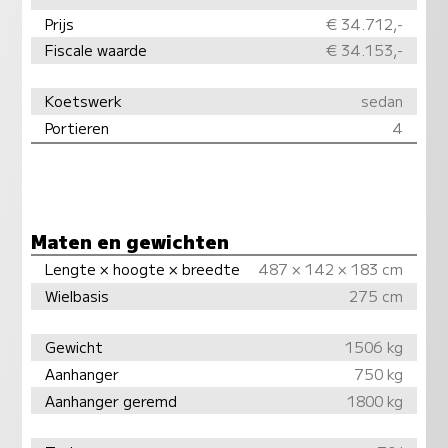
Prijs
€ 34.712,-
Fiscale waarde
€ 34.153,-
Koetswerk
sedan
Portieren
4
Maten en gewichten
Lengte × hoogte × breedte
487 × 142 × 183 cm
Wielbasis
275 cm
Gewicht
1506 kg
Aanhanger
750 kg
Aanhanger geremd
1800 kg