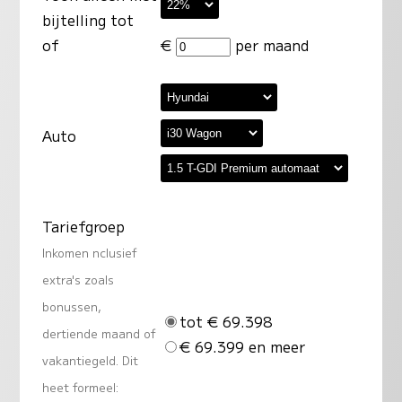
bijtelling tot
of
€
per maand
Auto
Tariefgroep
Inkomen nclusief
extra's zoals
bonussen,
tot € 69.398
dertiende maand of
€ 69.399 en meer
vakantiegeld. Dit
heet formeel: