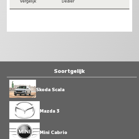
Vergelijk
Dealer
Soortgelijk
Skoda Scala
Mazda 3
Mini Cabrio