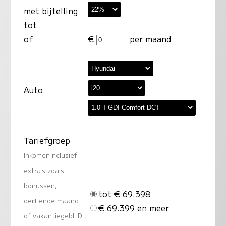
met bijtelling
tot
of
€
per maand
Auto
Tariefgroep
Inkomen nclusief
extra's zoals
bonussen,
tot € 69.398
dertiende maand
€ 69.399 en meer
of vakantiegeld. Dit