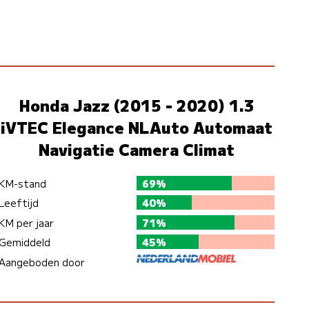
Honda Jazz (2015 - 2020) 1.3
iVTEC Elegance NLAuto Automaat
Navigatie Camera Climat
KM-stand
69%
Leeftijd
40%
KM per jaar
71%
Gemiddeld
45%
Aangeboden door