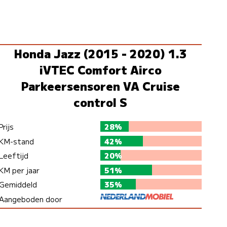
Honda Jazz (2015 - 2020) 1.3
iVTEC Comfort Airco
Parkeersensoren VA Cruise
control S
Prijs
28%
KM-stand
42%
Leeftijd
20%
KM per jaar
51%
Gemiddeld
35%
Aangeboden door