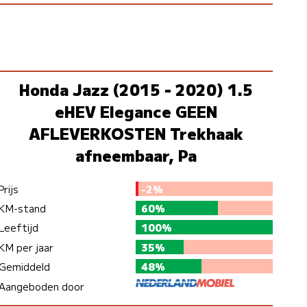
Honda Jazz (2015 - 2020) 1.5
eHEV Elegance GEEN
AFLEVERKOSTEN Trekhaak
afneembaar, Pa
Prijs
-2%
KM-stand
60%
Leeftijd
100%
KM per jaar
35%
Gemiddeld
48%
Aangeboden door