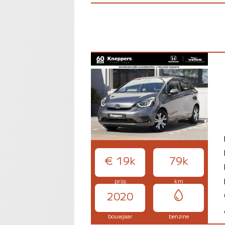
€ 19k
79k
prijs
km
2020
bouwjaar
benzine