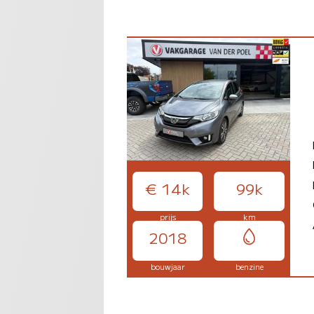
€ 14k
99k
prijs
km
2018
bouwjaar
benzine