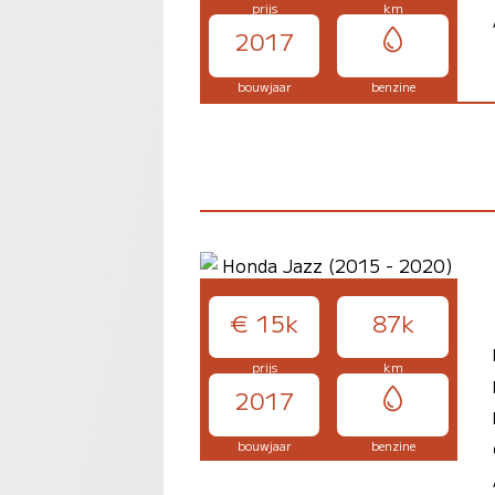
prijs
km
2017
bouwjaar
benzine
€ 15k
87k
prijs
km
2017
bouwjaar
benzine