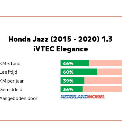
Honda Jazz (2015 - 2020) 1.3
iVTEC Elegance
KM-stand
46%
Leeftijd
60%
KM per jaar
39%
Gemiddeld
36%
Aangeboden door