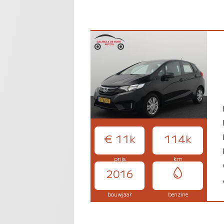
€ 11k
114k
prijs
km
2016
bouwjaar
benzine