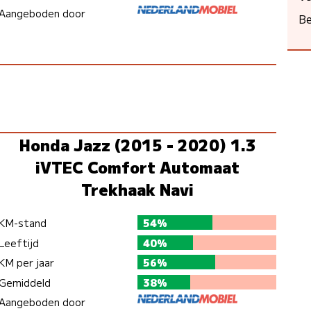
Aangeboden door
Be
Honda Jazz (2015 - 2020) 1.3
iVTEC Comfort Automaat
Trekhaak Navi
KM-stand
54%
Leeftijd
40%
KM per jaar
56%
Gemiddeld
38%
Aangeboden door