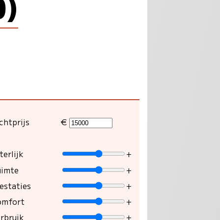
0)
chtprijs
€
terlijk
+
uimte
+
estaties
+
omfort
+
rbruik
+