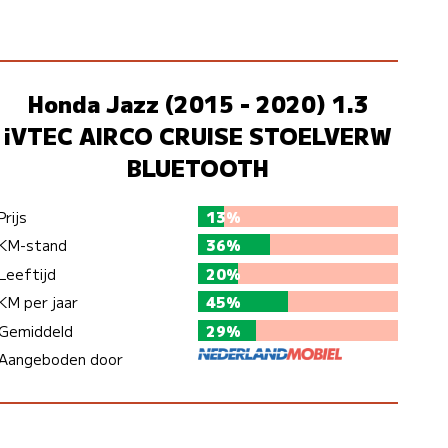
Honda Jazz (2015 - 2020) 1.3
iVTEC AIRCO CRUISE STOELVERW
BLUETOOTH
Prijs
13%
KM-stand
36%
Leeftijd
20%
KM per jaar
45%
Gemiddeld
29%
Aangeboden door