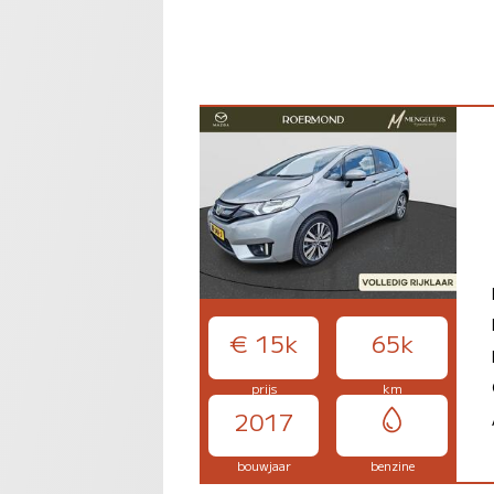
€ 15k
65k
prijs
km
2017
bouwjaar
benzine