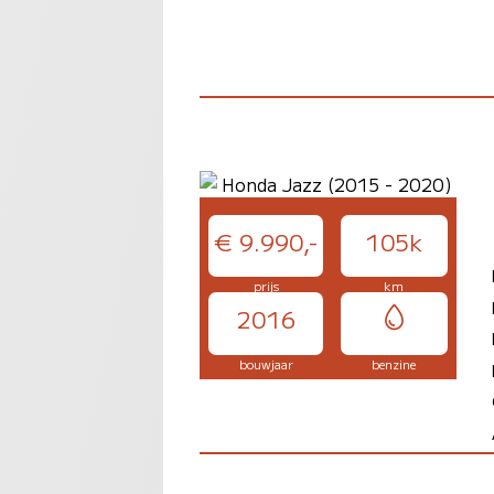
€ 9.990,-
105k
prijs
km
2016
bouwjaar
benzine