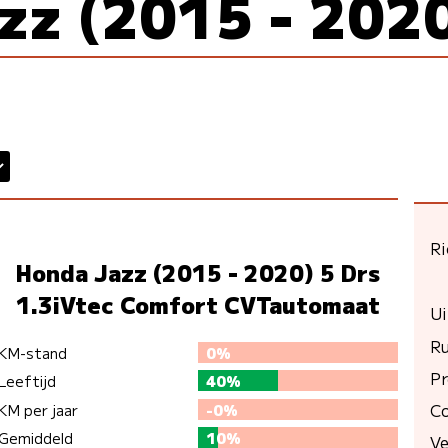
zz (2015 - 202
Ri
Honda Jazz (2015 - 2020) 5 Drs
1.3iVtec Comfort CVTautomaat
Ui
R
KM-stand
0%
Pr
Leeftijd
40%
C
KM per jaar
-0%
Gemiddeld
10%
Ve