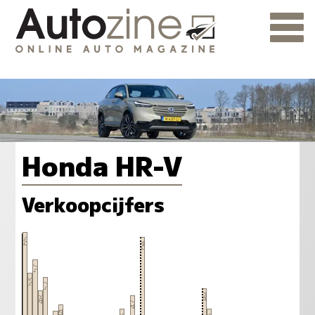
Honda HR-V
Verkoopcijfers
65
64
57
53
52
49
48
47
44