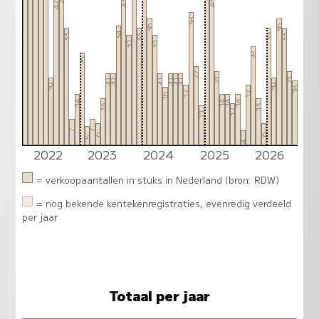
43
43
42
38
36
36
34
33
33
33
33
31
31
28
26
22
21
21
20
20
20
20
20
20
19
19
18
17
17
16
14
14
14
14
13
13
12
11
7
7
6
6
5
4
2022
2023
2024
2025
2026
= verkoopaantallen in stuks in Nederland (bron: RDW)
= nog bekende kentekenregistraties, evenredig verdeeld
per jaar
Totaal per jaar