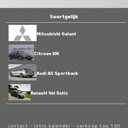
Soortgelijk
Mitsubishi Galant
Citroen XM
Audi A5 Sportback
Renault Vel Satis
contact
-
intro kalender
-
verkoop top 100