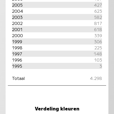
2005
427
2004
623
2003
582
2002
817
2001
618
2000
339
1999
306
1998
225
1997
148
1996
103
1995
3
Totaal
4.298
Verdeling kleuren