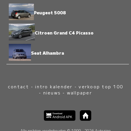
Peugeot 5008
Citroen Grand C4 Picasso
Seat Alhambra
contact
-
intro kalender
-
verkoop top 100
-
nieuws
-
wallpaper
Alle rechten voorbehouden © 1999 - 2026 Autozine