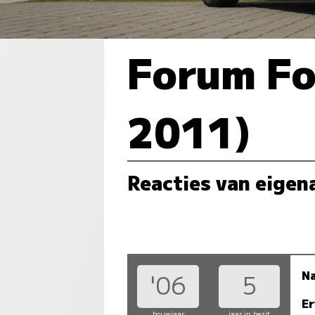
Forum Fo
2011)
Reacties van eigen
N
'06
5
Er
bouwjaar
jaar in bezit