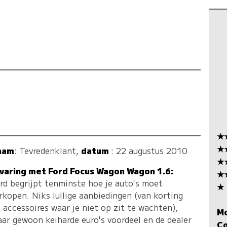
★
★
aam
:
Tevredenklant
,
datum
: 22 augustus 2010
★
varing met Ford Focus Wagon Wagon 1.6:
★
rd begrijpt tenminste hoe je auto's moet
★
rkopen. Niks lullige aanbiedingen (van korting
 accessoires waar je niet op zit te wachten),
M
ar gewoon keiharde euro's voordeel en de dealer
C