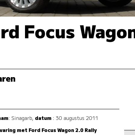
rd Focus Wagon
aren
aam
:
Sinagarb
,
datum
: 30 augustus 2011
varing met Ford Focus Wagon 2.0 Rally