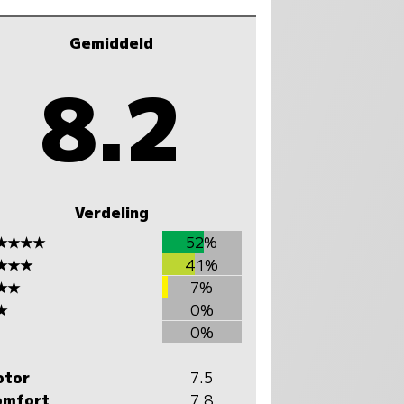
Gemiddeld
8.2
Verdeling
★★★★
52%
★★★
41%
★★
7%
★
0%
0%
otor
7.5
omfort
7.8