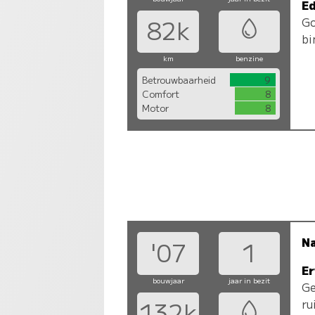
Ed
Go
82k
bi
km
benzine
Betrouwbaarheid
9
Comfort
8
Motor
8
N
'07
1
Er
bouwjaar
jaar in bezit
Ge
ru
132k