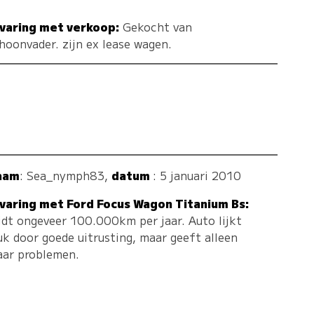
varing met verkoop:
Gekocht van
hoonvader. zijn ex lease wagen.
aam
:
Sea_nymph83
,
datum
: 5 januari 2010
varing met Ford Focus Wagon Titanium Bs:
jdt ongeveer 100.000km per jaar. Auto lijkt
uk door goede uitrusting, maar geeft alleen
ar problemen.