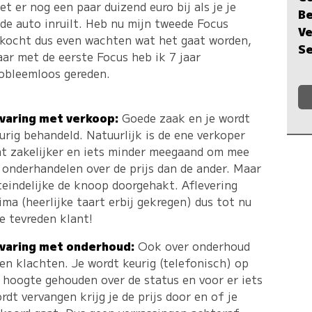
et er nog een paar duizend euro bij als je je
Be
de auto inruilt. Heb nu mijn tweede Focus
Ve
kocht dus even wachten wat het gaat worden,
Se
ar met de eerste Focus heb ik 7 jaar
obleemloos gereden.
varing met verkoop:
Goede zaak en je wordt
urig behandeld. Natuurlijk is de ene verkoper
t zakelijker en iets minder meegaand om mee
 onderhandelen over de prijs dan de ander. Maar
teindelijke de knoop doorgehakt. Aflevering
ima (heerlijke taart erbij gekregen) dus tot nu
e tevreden klant!
varing met onderhoud:
Ook over onderhoud
en klachten. Je wordt keurig (telefonisch) op
 hoogte gehouden over de status en voor er iets
rdt vervangen krijg je de prijs door en of je