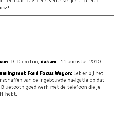
koord gaat. Dus geen verrassingen achteraf.
ima!
aam
:
R. Donofrio
,
datum
: 11 augustus 2010
varing met Ford Focus Wagon:
Let er bij het
nschaffen van de ingebouwde navigatie op dat
 Bluetooth goed werk met de telefoon die je
lf hebt.