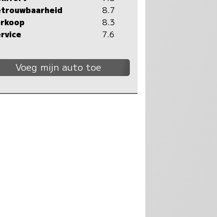
trouwbaarheid
8.7
rkoop
8.3
rvice
7.6
Voeg mijn auto toe