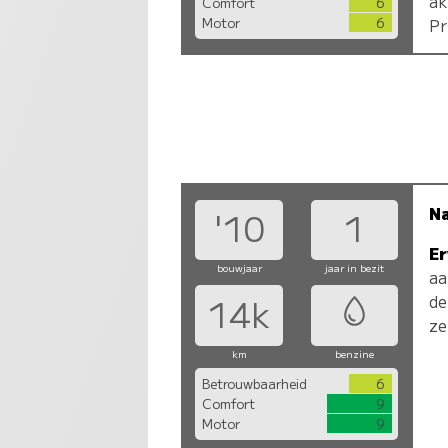
ak
Comfort
6
Motor
6
Pr
N
'10
1
Er
bouwjaar
jaar in bezit
aa
de
14k
ze
km
benzine
Betrouwbaarheid
6
Comfort
9
Motor
9