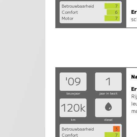
Betrouwbaarheid
7
Er
Comfort
6
Motor
7
sc
N
'09
1
Er
bouwjaar
jaar in bezit
Ri
le
120k
ma
km
diesel
Betrouwbaarheid
3
Comfort
7