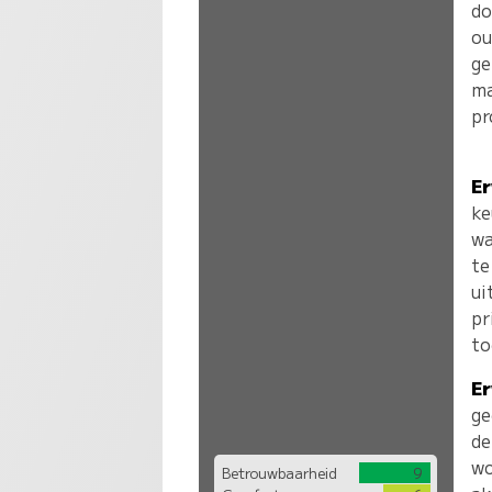
do
ou
ge
ma
pr
Er
ke
wa
te
ui
pr
to
Er
ge
de
wo
Betrouwbaarheid
9