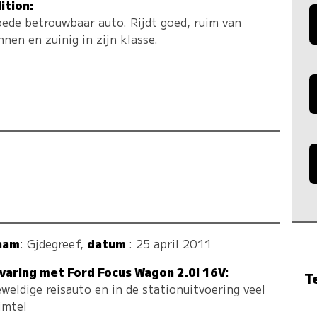
ition:
ede betrouwbaar auto. Rijdt goed, ruim van
nnen en zuinig in zijn klasse.
aam
:
Gjdegreef
,
datum
: 25 april 2011
varing met Ford Focus Wagon 2.0i 16V:
T
weldige reisauto en in de stationuitvoering veel
imte!