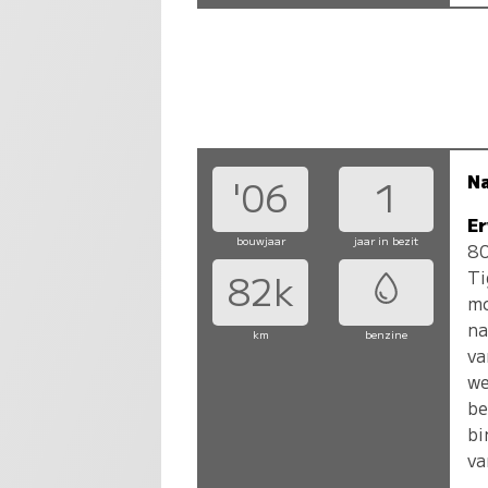
N
'06
1
Er
bouwjaar
jaar in bezit
80
Ti
82k
mo
na
km
benzine
va
we
be
bi
va