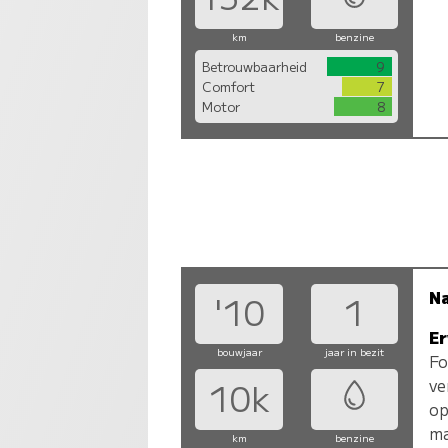
km
benzine
Betrouwbaarheid
9
Comfort
7
Motor
8
N
'10
1
Er
bouwjaar
jaar in bezit
Fo
ve
10k
op
ma
km
benzine