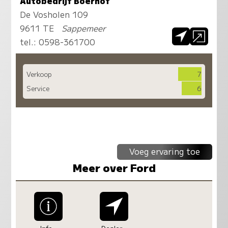
Autobedrijf Boerhof
De Vosholen 109
9611 TE
Sappemeer
tel.:
0598-361700
Verkoop
7
Service
6
Voeg ervaring toe
Meer over Ford