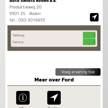
Auto Smidts Roden B.V.
Produktieweg 20
9301 ZS
Roden
tel.:
050-5016855
Verkoop
8
Service
8
Voeg ervaring toe
Meer over Ford