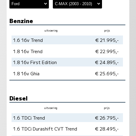
Benzine
uitvoering
prijs
vermogen
milieu
1.6 16v Trend
€ 21.995,-
1.8 16v Trend
€ 22.995,-
1.8 16v First Edition
€ 24.895,-
1.8 16v Ghia
€ 25.695,-
Diesel
uitvoering
prijs
vermogen
milieu
1.6 TDCi Trend
€ 26.795,-
1.6 TDCi Durashift CVT Trend
€ 28.495,-