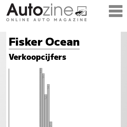
Fisker Ocean
Verkoopcijfers
17
16
14
12
7