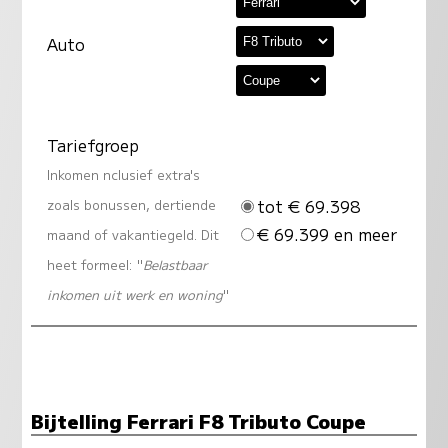
Auto
Tariefgroep
Inkomen nclusief extra's
tot € 69.398
zoals bonussen, dertiende
€ 69.399 en meer
maand of vakantiegeld. Dit
heet formeel: "
Belastbaar
inkomen uit werk en woning
"
Bijtelling Ferrari F8 Tributo Coupe