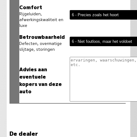
Comfort
Rijgeluiden,
afwerkingskwaliteit en
luxe
Betrouwbaarheid
Defecten, overmatige
slijtage, storingen
Advies aan
eventuele
kopers van deze
auto
De dealer