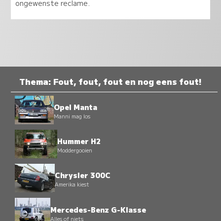
ongewenste reclame.
Thema: Fout, fout, fout en nog eens fout!
Opel Manta
Manni mag los
Hummer H2
Moddergooien
Chrysler 300C
Amerika kiest
Mercedes-Benz G-Klasse
Alles of niets