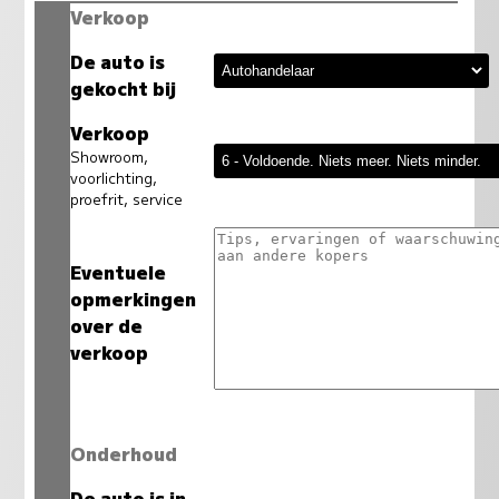
Verkoop
De auto is
gekocht bij
Verkoop
Showroom,
voorlichting,
proefrit, service
Eventuele
opmerkingen
over de
verkoop
Onderhoud
De auto is in