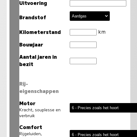
Uitvoering
Brandstof
km
Kilometerstand
Bouwjaar
Aantal jaren in
bezit
Rij-
eigenschappen
Motor
Kracht, souplesse en
verbruik
Comfort
Rijgeluiden,