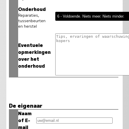
Onderhoud
Reparaties,
tussenbeurten
en herstel
Eventuele
opmerkingen
over het
onderhoud
De eigenaar
Naam
of E-
mail