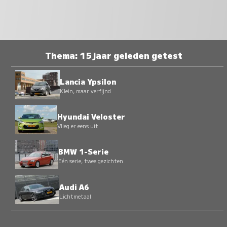
Thema: 15 jaar geleden getest
Lancia Ypsilon
Klein, maar verfijnd
Hyundai Veloster
Vlieg er eens uit
BMW 1-Serie
Eén serie, twee gezichten
Audi A6
Lichtmetaal