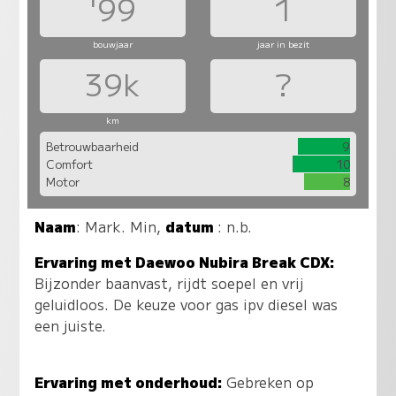
'99
1
bouwjaar
jaar in bezit
39k
?
km
Betrouwbaarheid
9
Comfort
10
Motor
8
Naam
:
Mark. Min
,
datum
: n.b.
Ervaring met Daewoo Nubira Break CDX:
Bijzonder baanvast, rijdt soepel en vrij
geluidloos. De keuze voor gas ipv diesel was
een juiste.
Ervaring met onderhoud:
Gebreken op