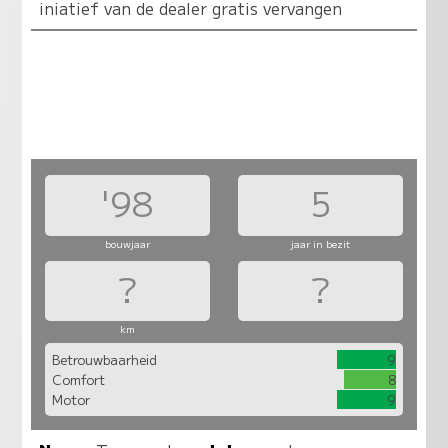
iniatief van de dealer gratis vervangen
'98
5
bouwjaar
jaar in bezit
?
?
km
Betrouwbaarheid
9
Comfort
8
Motor
9