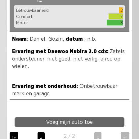
km
Betrouwbaarheid
2
Comfort
7
Motor
8
Naam
:
Daniel. Gozin
,
datum
: n.b.
Ervaring met Daewoo Nubira 2.0 cdx:
Zetels
ondersteunen niet goed. niet veilig. airco op
wielen.
Ervaring met onderhoud:
Onbetrouwbaar
merk en garage
Voeg mijn auto toe
2 / 2
|«
«
»
»|