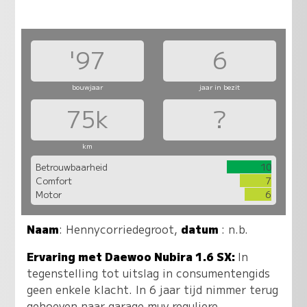
'97
6
bouwjaar
jaar in bezit
75k
?
km
Betrouwbaarheid
10
Comfort
7
Motor
6
Naam
:
Hennycorriedegroot
,
datum
: n.b.
Ervaring met Daewoo Nubira 1.6 SX:
In
tegenstelling tot uitslag in consumentengids
geen enkele klacht. In 6 jaar tijd nimmer terug
gehoeven naar garage muv reguliere