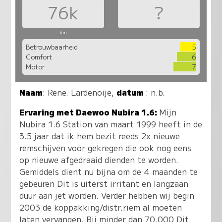
76k
?
km
Betrouwbaarheid
5
Comfort
6
Motor
7
Naam
:
Rene. Lardenoije
,
datum
: n.b.
Ervaring met Daewoo Nubira 1.6:
Mijn
Nubira 1.6 Station van maart 1999 heeft in de
3.5 jaar dat ik hem bezit reeds 2x nieuwe
remschijven voor gekregen die ook nog eens
op nieuwe afgedraaid dienden te worden.
Gemiddels dient nu bijna om de 4 maanden te
gebeuren Dit is uiterst irritant en langzaan
duur aan jet worden. Verder hebben wij begin
2003 de koppakking/distr.riem al moeten
laten vervangen. Bij minder dan 70.000 Dit