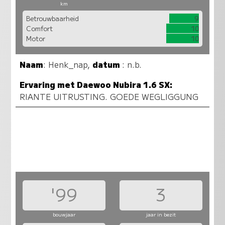
km
Betrouwbaarheid
9
Comfort
10
Motor
10
Naam
:
Henk_nap
,
datum
: n.b.
Ervaring met Daewoo Nubira 1.6 SX:
RIANTE UITRUSTING. GOEDE WEGLIGGUNG
'99
3
bouwjaar
jaar in bezit