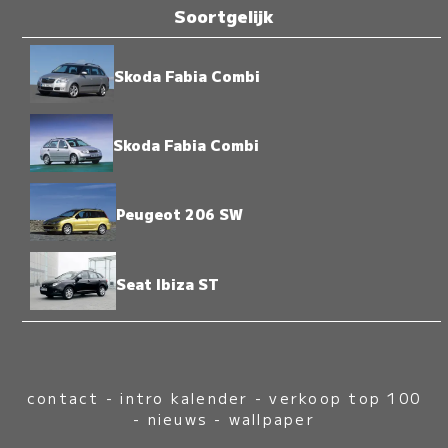
Soortgelijk
Skoda Fabia Combi
Skoda Fabia Combi
Peugeot 206 SW
Seat Ibiza ST
contact
-
intro kalender
-
verkoop top 100
-
nieuws
-
wallpaper