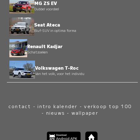
MG ZS EV
Dubbel voordeel
Seat Ateca
Bluf-SUV in optima forma
Renault Kadjar
Schatzoeken
Volkswagen T-Roc
Van het volk, voor het individu
contact
-
intro kalender
-
verkoop top 100
-
nieuws
-
wallpaper