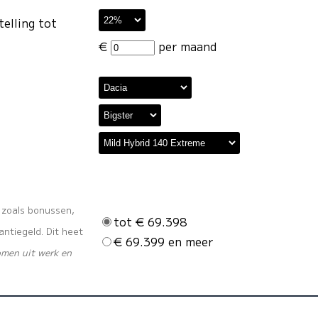
telling tot
€
per maand
s zoals bonussen,
tot € 69.398
ntiegeld. Dit heet
€ 69.399 en meer
omen uit werk en