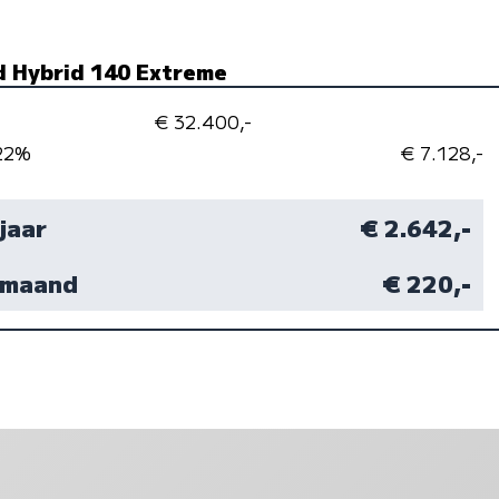
ld Hybrid 140 Extreme
€ 32.400,-
 22%
€ 7.128,-
 jaar
€ 2.642,-
r maand
€ 220,-