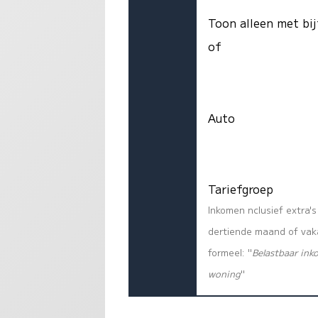
Toon alleen met bij
of
Auto
Tariefgroep
Inkomen nclusief extra'
dertiende maand of vaka
formeel: "
Belastbaar ink
woning
"